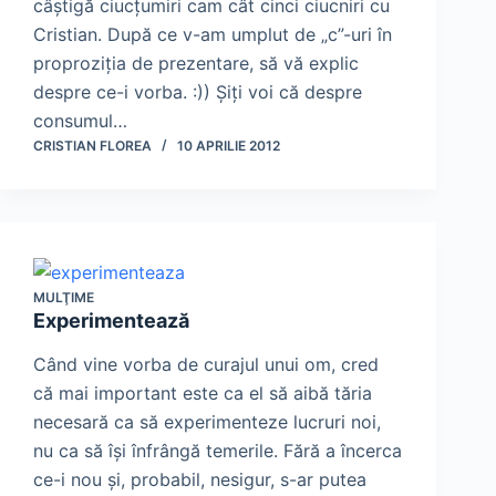
câştigă ciucţumiri cam cât cinci ciucniri cu
Cristian. După ce v-am umplut de „c”-uri în
proproziţia de prezentare, să vă explic
despre ce-i vorba. :)) Şiţi voi că despre
consumul…
CRISTIAN FLOREA
10 APRILIE 2012
MULŢIME
Experimentează
Când vine vorba de curajul unui om, cred
că mai important este ca el să aibă tăria
necesară ca să experimenteze lucruri noi,
nu ca să îşi înfrângă temerile. Fără a încerca
ce-i nou şi, probabil, nesigur, s-ar putea