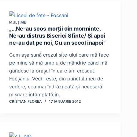
MULŢIME
„…Ne-au scos morţii din morminte,
Ne-au distrus Biserici Sfinte/ Şi apoi
ne-au dat pe noi, Cu un secol inapoi”
Cam aşa sună crezul site-ului care mă face
pe mine să mă umplu de mândrie când mă
gândesc la oraşul în care am crescut.
Focşaniul Vechi este, din punctul meu de
vedere, cea mai îndrăzneaţă şi necesară
mişcare întâmplată în…
CRISTIAN FLOREA
17 IANUARIE 2012