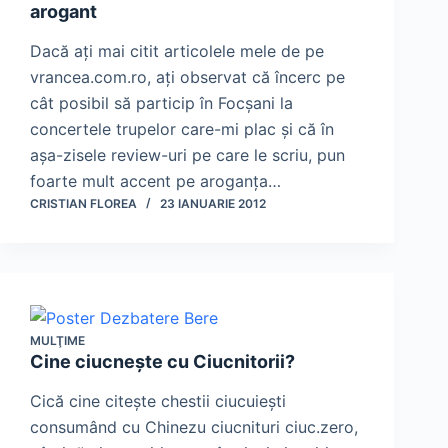
arogant
Dacă aţi mai citit articolele mele de pe
vrancea.com.ro, aţi observat că încerc pe
cât posibil să particip în Focşani la
concertele trupelor care-mi plac şi că în
aşa-zisele review-uri pe care le scriu, pun
foarte mult accent pe aroganţa…
CRISTIAN FLOREA
23 IANUARIE 2012
MULŢIME
Cine ciucneşte cu Ciucnitorii?
Cică cine citeşte chestii ciucuieşti
consumând cu Chinezu ciucnituri ciuc.zero,