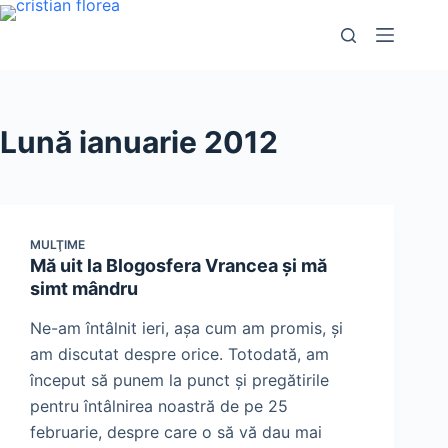
Sari
la
conținut
Lună
ianuarie 2012
MULŢIME
Mă uit la Blogosfera Vrancea şi mă
simt mândru
Ne-am întâlnit ieri, aşa cum am promis, şi
am discutat despre orice. Totodată, am
început să punem la punct şi pregătirile
pentru întâlnirea noastră de pe 25
februarie, despre care o să vă dau mai