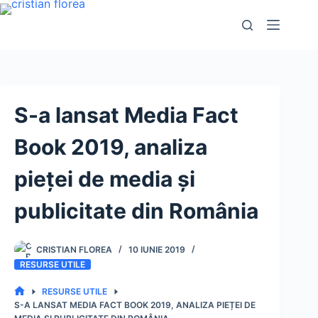
Sari
la
conținut
S-a lansat Media Fact
Book 2019, analiza
pieței de media și
publicitate din România
CRISTIAN FLOREA
10 IUNIE 2019
RESURSE UTILE
RESURSE UTILE
PRIMA
S-A LANSAT MEDIA FACT BOOK 2019, ANALIZA PIEȚEI DE
PAGINĂ