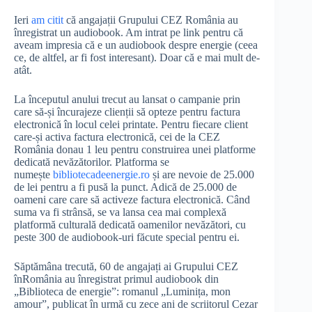
Ieri
am citit
că angajații Grupului CEZ România au
înregistrat un audiobook. Am intrat pe link pentru că
aveam impresia că e un audiobook despre energie (ceea
ce, de altfel, ar fi fost interesant). Doar că e mai mult de-
atât.
La începutul anului trecut au lansat o campanie prin
care să-și încurajeze clienții să opteze pentru factura
electronică în locul celei printate. Pentru fiecare client
care-și activa factura electronică, cei de la CEZ
România donau 1 leu pentru construirea unei platforme
dedicată nevăzătorilor. Platforma se
numește
bibliotecadeenergie.ro
și are nevoie de 25.000
de lei pentru a fi pusă la punct. Adică de 25.000 de
oameni care care să activeze factura electronică. Când
suma va fi strânsă, se va lansa cea mai complexă
platformă culturală dedicată oamenilor nevăzători, cu
peste 300 de audiobook-uri făcute special pentru ei.
Săptămâna trecută, 60 de angajați ai Grupului CEZ
înRomânia au înregistrat primul audiobook din
„Biblioteca de energie”: romanul „Luminița, mon
amour”, publicat în urmă cu zece ani de scriitorul Cezar