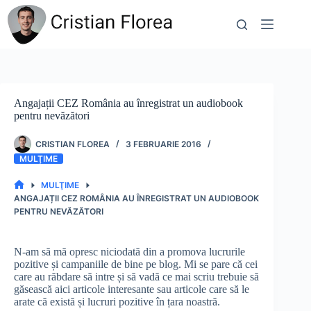
Sari
la
conținut
Angajații CEZ România au înregistrat un audiobook
pentru nevăzători
CRISTIAN FLOREA
3 FEBRUARIE 2016
MULŢIME
MULŢIME
PRIMA
ANGAJAȚII CEZ ROMÂNIA AU ÎNREGISTRAT UN AUDIOBOOK
PAGINĂ
PENTRU NEVĂZĂTORI
N-am să mă opresc niciodată din a promova lucrurile
pozitive și campaniile de bine pe blog. Mi se pare că cei
care au răbdare să intre și să vadă ce mai scriu trebuie să
găsească aici articole interesante sau articole care să le
arate că există și lucruri pozitive în țara noastră.