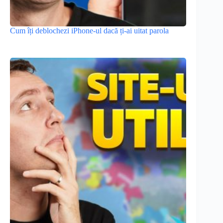
Cum îți deblochezi iPhone-ul dacă ți-ai uitat parola