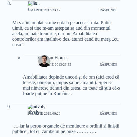
Felix
1 MARTIE 2013/23:17
RĂSPUNDE
Mi s-a intamplat si mie o data pe aceeasi ruta. Putin
uimit, ca si tine m-am asteptat sa aud din momentul
acela, in toate trenurile; dar nu. Amabilitatea
controlorilor am intalnit-o des, atunci cand nu merg „cu
nasu”.
Cristian Florea
1 MARTIE 2013/23:35
RĂSPUNDE
Amabilitatea depinde uneori şi de om (aici cred că
le este, oarecum, impus să fie amabili). Sper să
mai nimeresc trenuri din astea, cu toate că ştiu că-s
foarte puţine în România.
omulvaly
2 MARTIE 2013/00:20
RĂSPUNDE
…. iar la peron organele de mentinere a ordinii si linistii
publice , tot cu zambetul pe buze ………….