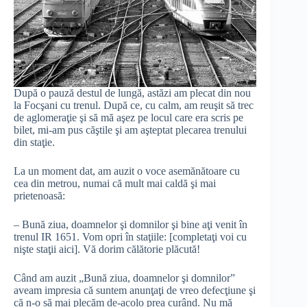
După o pauză destul de lungă, astăzi am plecat din nou
la Focşani cu trenul. După ce, cu calm, am reuşit să trec
de aglomeraţie şi să mă aşez pe locul care era scris pe
bilet, mi-am pus căştile şi am aşteptat plecarea trenului
din staţie.
La un moment dat, am auzit o voce asemănătoare cu
cea din metrou, numai că mult mai caldă şi mai
prietenoasă:
– Bună ziua, doamnelor şi domnilor şi bine aţi venit în
trenul IR 1651. Vom opri în staţiile: [completaţi voi cu
nişte staţii aici]. Vă dorim călătorie plăcută!
Când am auzit „Bună ziua, doamnelor şi domnilor”
aveam impresia că suntem anunţaţi de vreo defecţiune şi
că n-o să mai plecăm de-acolo prea curând. Nu mă