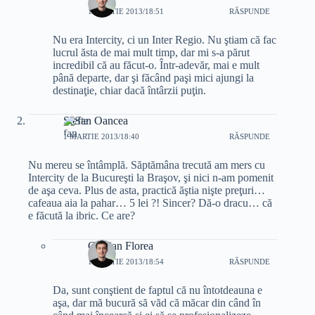
1 MARTIE 2013/18:51
RĂSPUNDE
Nu era Intercity, ci un Inter Regio. Nu ştiam că fac
lucrul ăsta de mai mult timp, dar mi s-a părut
incredibil că au făcut-o. Într-adevăr, mai e mult
până departe, dar şi făcând paşi mici ajungi la
destinaţie, chiar dacă întârzii puţin.
Stefan Oancea
1 MARTIE 2013/18:40
RĂSPUNDE
Nu mereu se întâmplă. Săptămâna trecută am mers cu
Intercity de la Bucureşti la Braşov, şi nici n-am pomenit
de aşa ceva. Plus de asta, practică ăştia nişte preţuri…
cafeaua aia la pahar… 5 lei ?! Sincer? Dă-o dracu… că
e făcută la ibric. Ce are?
Cristian Florea
1 MARTIE 2013/18:54
RĂSPUNDE
Da, sunt conştient de faptul că nu întotdeauna e
aşa, dar mă bucură să văd că măcar din când în