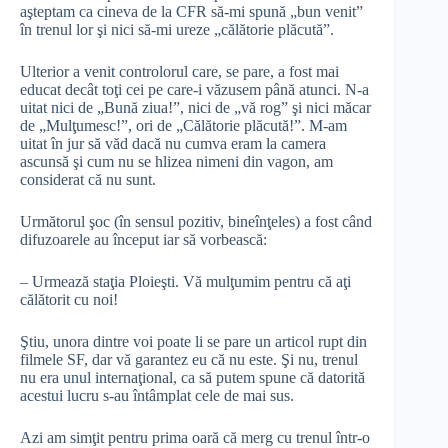
aşteptam ca cineva de la CFR să-mi spună „bun venit”
în trenul lor şi nici să-mi ureze „călătorie plăcută”.
Ulterior a venit controlorul care, se pare, a fost mai
educat decât toţi cei pe care-i văzusem până atunci. N-a
uitat nici de „Bună ziua!”, nici de „vă rog” şi nici măcar
de „Mulţumesc!”, ori de „Călătorie plăcută!”. M-am
uitat în jur să văd dacă nu cumva eram la camera
ascunsă şi cum nu se hlizea nimeni din vagon, am
considerat că nu sunt.
Următorul şoc (în sensul pozitiv, bineînţeles) a fost când
difuzoarele au început iar să vorbească:
– Urmează staţia Ploieşti. Vă mulţumim pentru că aţi
călătorit cu noi!
Ştiu, unora dintre voi poate li se pare un articol rupt din
filmele SF, dar vă garantez eu că nu este. Şi nu, trenul
nu era unul internaţional, ca să putem spune că datorită
acestui lucru s-au întâmplat cele de mai sus.
Azi am simţit pentru prima oară că merg cu trenul într-o