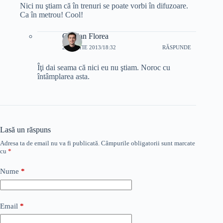
Nici nu ştiam că în trenuri se poate vorbi în difuzoare.
Ca în metrou! Cool!
Cristian Florea
2 MARTIE 2013/18:32
RĂSPUNDE
Îţi dai seama că nici eu nu ştiam. Noroc cu
întâmplarea asta.
Lasă un răspuns
Adresa ta de email nu va fi publicată.
Câmpurile obligatorii sunt marcate
cu
*
Nume
*
Email
*