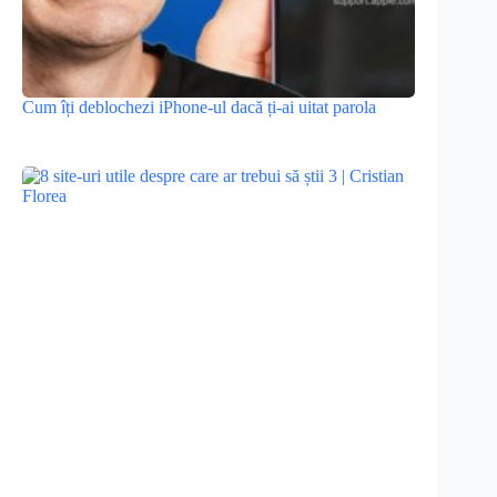
Cum îți deblochezi iPhone-ul dacă ți-ai uitat parola