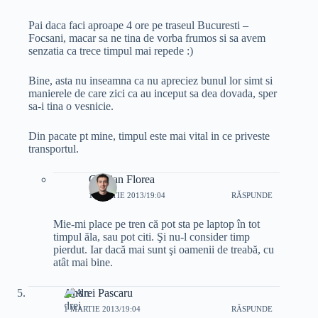
Pai daca faci aproape 4 ore pe traseul Bucuresti –
Focsani, macar sa ne tina de vorba frumos si sa avem
senzatia ca trece timpul mai repede :)
Bine, asta nu inseamna ca nu apreciez bunul lor simt si
manierele de care zici ca au inceput sa dea dovada, sper
sa-i tina o vesnicie.
Din pacate pt mine, timpul este mai vital in ce priveste
transportul.
Cristian Florea
1 MARTIE 2013/19:04
RĂSPUNDE
Mie-mi place pe tren că pot sta pe laptop în tot
timpul ăla, sau pot citi. Şi nu-l consider timp
pierdut. Iar dacă mai sunt şi oamenii de treabă, cu
atât mai bine.
Andrei Pascaru
1 MARTIE 2013/19:04
RĂSPUNDE