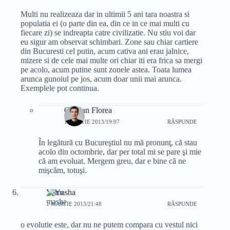
Multi nu realizeaza dar in ultimii 5 ani tara noastra si
populatia ei (o parte din ea, din ce in ce mai multi cu
fiecare zi) se indreapta catre civilizatie. Nu stiu voi dar
eu sigur am observat schimbari. Zone sau chiar cartiere
din Bucuresti cel putin, acum cativa ani erau jalnice,
mizere si de cele mai multe ori chiar iti era frica sa mergi
pe acolo, acum putine sunt zonele astea. Toata lumea
arunca gunoiul pe jos, acum doar unii mai arunca.
Exemplele pot continua.
Cristian Florea
1 MARTIE 2013/19:07
RĂSPUNDE
În legătură cu Bucureştiul nu mă pronunţ, că stau
acolo din octombrie, dar per total mi se pare şi mie
că am evoluat. Mergem greu, dar e bine că ne
mişcăm, totuşi.
Yamasha
1 MARTIE 2013/21:48
RĂSPUNDE
o evolutie este, dar nu ne putem compara cu vestul nici