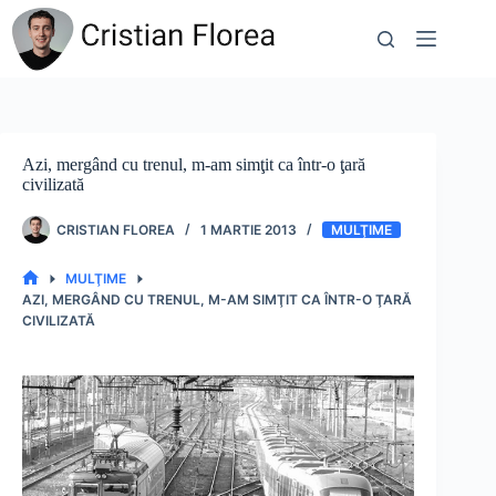
Sari
la
conținut
Azi, mergând cu trenul, m-am simţit ca într-o ţară
civilizată
CRISTIAN FLOREA
1 MARTIE 2013
MULŢIME
MULŢIME
PRIMA
AZI, MERGÂND CU TRENUL, M-AM SIMŢIT CA ÎNTR-O ŢARĂ
PAGINĂ
CIVILIZATĂ