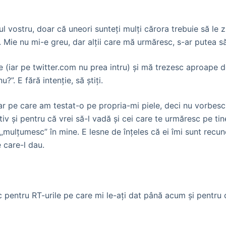
ostru, doar că uneori sunteţi mulţi cărora trebuie să le zi
i. Mie nu mi-e greu, dar alţii care mă urmăresc, s-ar putea s
 (iar pe twitter.com nu prea intru) şi mă trezesc aproape d
”. E fără intenţie, să ştiţi.
ar pe care am testat-o pe propria-mi piele, deci nu vorbesc
tiv şi pentru că vrei să-l vadă şi cei care te urmăresc pe t
ulţumesc” în mine. E lesne de înţeles că ei îmi sunt recun
 care-l dau.
c pentru RT-urile pe care mi le-aţi dat până acum şi pentru 