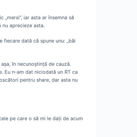
c „mersi”, iar asta ar însemna să
ă nu aprecieze asta.
e fiecare dată că spune unu: „băi
 aşa, în necunoştinţă de cauză.
ine. Eu n-am dat niciodată un RT ca
oscători pentru share, dar asta nu
cele pe care o să mi le daţi de acum