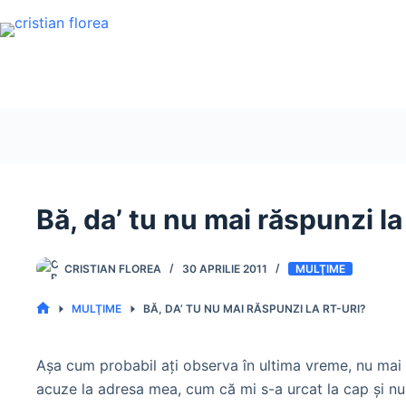
Sari
la
conținut
Bă, da’ tu nu mai răspunzi la
CRISTIAN FLOREA
30 APRILIE 2011
MULŢIME
MULŢIME
BĂ, DA’ TU NU MAI RĂSPUNZI LA RT-URI?
PRIMA
PAGINĂ
Aşa cum probabil aţi observa în ultima vreme, nu mai 
acuze la adresa mea, cum că mi s-a urcat la cap şi nu