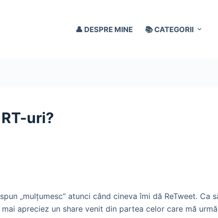
👤 DESPRE MINE
📚 CATEGORII
 RT-uri?
spun „mulţumesc” atunci când cineva îmi dă ReTweet. Ca să 
 mai apreciez un share venit din partea celor care mă urmăr