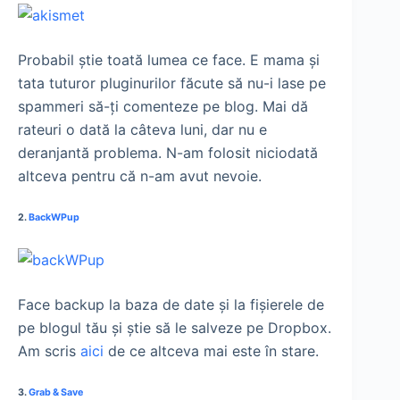
Probabil ştie toată lumea ce face. E mama şi
tata tuturor pluginurilor făcute să nu-i lase pe
spammeri să-ţi comenteze pe blog. Mai dă
rateuri o dată la câteva luni, dar nu e
deranjantă problema. N-am folosit niciodată
altceva pentru că n-am avut nevoie.
2.
BackWPup
Face backup la baza de date şi la fişierele de
pe blogul tău şi ştie să le salveze pe Dropbox.
Am scris
aici
de ce altceva mai este în stare.
3.
Grab & Save