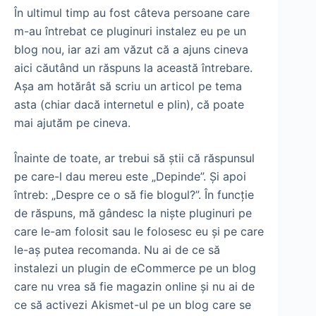
În ultimul timp au fost câteva persoane care
m-au întrebat ce pluginuri instalez eu pe un
blog nou, iar azi am văzut că a ajuns cineva
aici căutând un răspuns la această întrebare.
Aşa am hotărât să scriu un articol pe tema
asta (chiar dacă internetul e plin), că poate
mai ajutăm pe cineva.
Înainte de toate, ar trebui să ştii că răspunsul
pe care-l dau mereu este „Depinde”. Şi apoi
întreb: „Despre ce o să fie blogul?”. În funcţie
de răspuns, mă gândesc la nişte pluginuri pe
care le-am folosit sau le folosesc eu şi pe care
le-aş putea recomanda. Nu ai de ce să
instalezi un plugin de eCommerce pe un blog
care nu vrea să fie magazin online şi nu ai de
ce să activezi Akismet-ul pe un blog care se