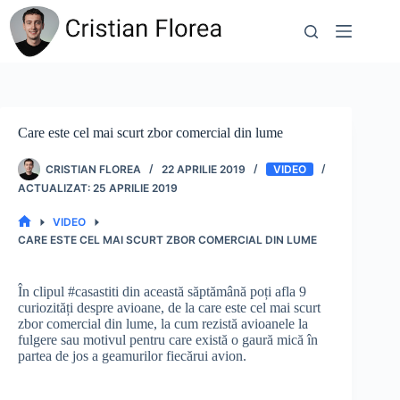
Sari
la
conținut
Care este cel mai scurt zbor comercial din lume
CRISTIAN FLOREA
22 APRILIE 2019
VIDEO
25 APRILIE 2019
VIDEO
PRIMA
CARE ESTE CEL MAI SCURT ZBOR COMERCIAL DIN LUME
PAGINĂ
În clipul #casastiti din această săptămână poți afla 9
curiozități despre avioane, de la care este cel mai scurt
zbor comercial din lume, la cum rezistă avioanele la
fulgere sau motivul pentru care există o gaură mică în
partea de jos a geamurilor fiecărui avion.