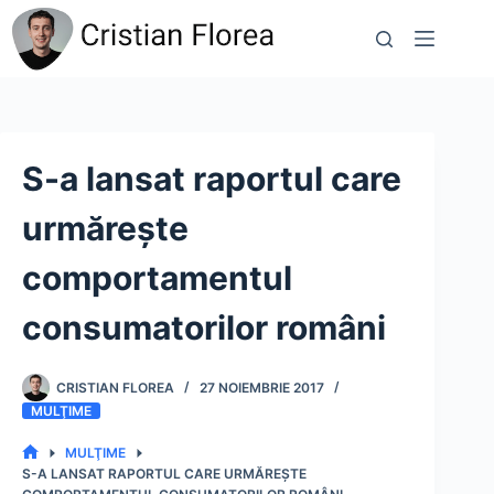
Sari
la
conținut
S-a lansat raportul care
urmăreşte
comportamentul
consumatorilor români
CRISTIAN FLOREA
27 NOIEMBRIE 2017
MULŢIME
MULŢIME
PRIMA
S-A LANSAT RAPORTUL CARE URMĂREŞTE
PAGINĂ