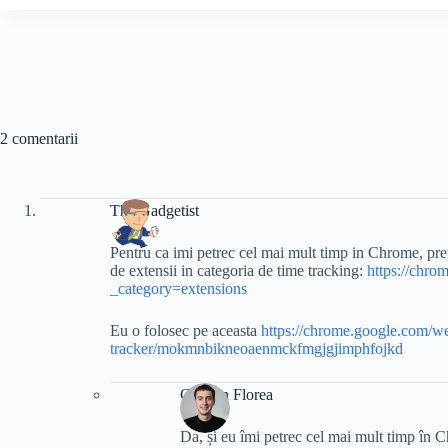
2 comentarii
The Gadgetist
Pentru ca imi petrec cel mai mult timp in Chrome, prefe
de extensii in categoria de time tracking:
https://chro
_category=extensions
Eu o folosec pe aceasta
https://chrome.google.com/web
tracker/mokmnbikneoaenmckfmgjgjimphfojkd
Cristian Florea
Da, și eu îmi petrec cel mai mult timp în 