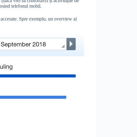
dacă vrei să contorizezi și activitățile de
osind telefonul mobil.
lor accesate. Spre exemplu, un overview al