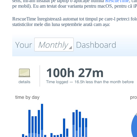
sens, mi-am instalat pe laptop o aplicație numită
RescueTime
, ca
pe mobil). Eu am testat doar varianta pentru macOS, pentru că iPh
RescueTime înregistrează automat tot timpul pe care-l petreci folosi
statisticilor mele din luna septembrie arată cam așa: