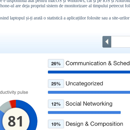
re e disponibilă atât pentru macOS și Windows, cât și pe iOS și Android (
one-ul are deja propriul sistem de monitorizare al timpului petrecut fol
nd laptopul și-ți arată o statistică a aplicațiilor folosite sau a site-uri