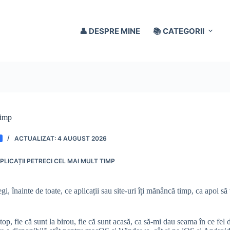
👤 DESPRE MINE
📚 CATEGORII
timp
4 AUGUST 2026
PLICAȚII PETRECI CEL MAI MULT TIMP
legi, înainte de toate, ce aplicații sau site-uri îți mănâncă timp, ca apoi s
p, fie că sunt la birou, fie că sunt acasă, ca să-mi dau seama în ce fel de