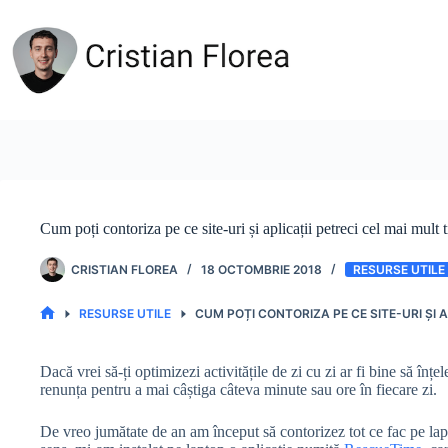
Sari
la
conținut
Cum poți contoriza pe ce site-uri și aplicații petreci cel mai mult 
CRISTIAN FLOREA
18 OCTOMBRIE 2018
RESURSE UTILE
RESURSE UTILE
CUM POȚI CONTORIZA PE CE SITE-URI ȘI A
PRIMA
PAGINĂ
Dacă vrei să-ți optimizezi activitățile de zi cu zi ar fi bine să înțe
renunța pentru a mai câștiga câteva minute sau ore în fiecare zi.
De vreo jumătate de an am început să contorizez tot ce fac pe lapto