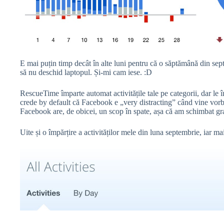
E mai puțin timp decât în alte luni pentru că o săptămână din sep
să nu deschid laptopul. Și-mi cam iese. :D
RescueTime împarte automat activitățile tale pe categorii, dar le 
crede by default că Facebook e „very distracting” când vine vorba
Facebook are, de obicei, un scop în spate, așa că am schimbat grad
Uite și o împărțire a activităților mele din luna septembrie, iar mai