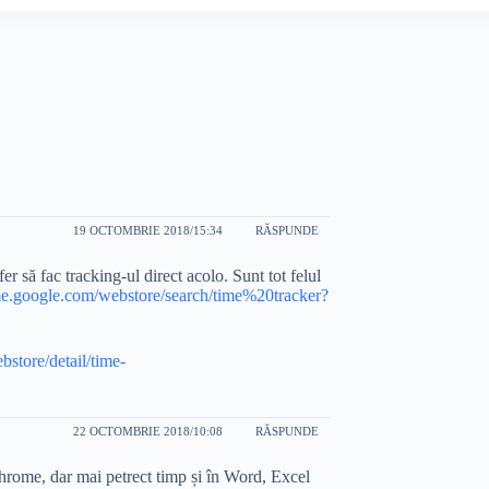
19 OCTOMBRIE 2018/15:34
RĂSPUNDE
r să fac tracking-ul direct acolo. Sunt tot felul
me.google.com/webstore/search/time%20tracker?
store/detail/time-
22 OCTOMBRIE 2018/10:08
RĂSPUNDE
Chrome, dar mai petrect timp și în Word, Excel