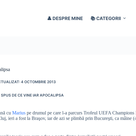
👤 DESPRE MINE
📚 CATEGORII
alipsa
4 OCTOMBRIE 2013
I SPUS DE CE VINE IAR APOCALIPSA
eună cu
Marius
pe drumul pe care l-a parcurs Trofeul UEFA Champions Le
luj, ieri a fost la Braşov, iar de azi se plimbă prin Bucureşti, ca mâine 