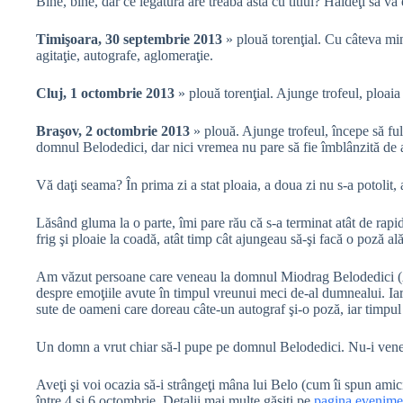
Bine, bine, dar ce legătură are treaba asta cu titlul? Haideţi să vă 
Timişoara, 30 septembrie 2013
» plouă torenţial. Cu câteva min
agitaţie, autografe, aglomeraţie.
Cluj, 1 octombrie 2013
» plouă torenţial. Ajunge trofeul, ploaia 
Braşov, 2 octombrie 2013
» plouă. Ajunge trofeul, începe să ful
domnul Belodedici, dar nici vremea nu pare să fie îmblânzită de a
Vă daţi seama? În prima zi a stat ploaia, a doua zi nu s-a potolit, a 
Lăsând gluma la o parte, îmi pare rău că s-a terminat atât de rap
frig şi ploaie la coadă, atât timp cât ajungeau să-şi facă o poză ală
Am văzut persoane care veneau la domnul Miodrag Belodedici 
despre emoţiile avute în timpul vreunui meci de-al dumnealui. Iar
sute de oameni care doreau câte-un autograf şi-o poză, iar timpul 
Un domn a vrut chiar să-l pupe pe domnul Belodedici. Nu-i venea să
Aveţi şi voi ocazia să-i strângeţi mâna lui Belo (cum îi spun amic
între 4 şi 6 octombrie. Detalii mai multe găsiţi pe
pagina evenime