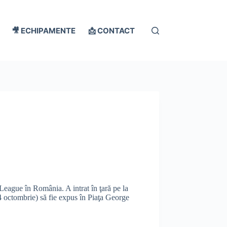
🎥 ECHIPAMENTE
📩 CONTACT
ague în România. A intrat în ţară pe la
(4 octombrie) să fie expus în Piaţa George