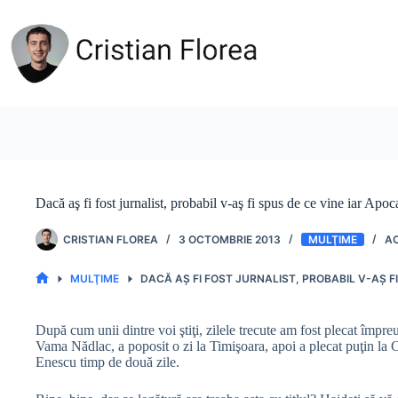
Sari
la
conținut
Dacă aş fi fost jurnalist, probabil v-aş fi spus de ce vine iar Apoc
CRISTIAN FLOREA
3 OCTOMBRIE 2013
MULŢIME
MULŢIME
DACĂ AŞ FI FOST JURNALIST, PROBABIL V-AŞ F
PRIMA
PAGINĂ
După cum unii dintre voi ştiţi, zilele trecute am fost plecat împr
Vama Nădlac, a poposit o zi la Timişoara, apoi a plecat puţin la C
Enescu timp de două zile.