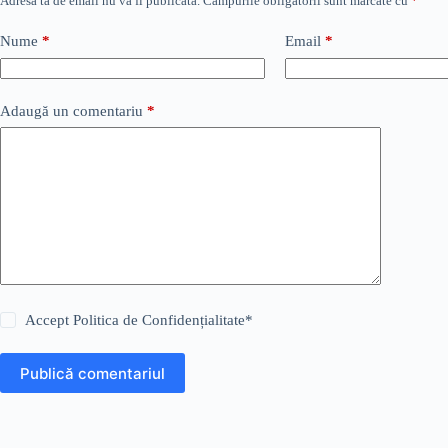
Adresa ta de email nu va fi publicată.
Câmpurile obligatorii sunt marcate cu
*
Nume
*
Email
*
Adaugă un comentariu
*
Accept
Politica de Confidențialitate
*
Publică comentariul