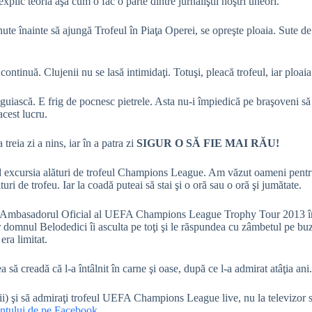
explic teoria aşa cum o fac o parte dintre jurnaliştii noştri uneori.
ute înainte să ajungă Trofeul în Piaţa Operei, se opreşte ploaia. Sute de
continuă. Clujenii nu se lasă intimidaţi. Totuşi, pleacă trofeul, iar ploaia
guiască. E frig de pocnesc pietrele. Asta nu-i împiedică pe braşoveni să f
cest lucru.
treia zi a nins, iar în a patra zi
SIGUR O SĂ FIE MAI RĂU!
id excursia alături de trofeul Champions League. Am văzut oameni pentru 
turi de trofeu. Iar la coadă puteai să stai şi o oră sau o oră şi jumătate.
(Ambasadorul Oficial al UEFA Champions League Trophy Tour 2013 în 
 domnul Belodedici îi asculta pe toţi şi le răspundea cu zâmbetul pe bu
era limitat.
 creadă că l-a întâlnit în carne şi oase, după ce l-a admirat atâţia ani.
ii) şi să admiraţi trofeul UEFA Champions League live, nu la televizor sa
ntului de pe Facebook
.