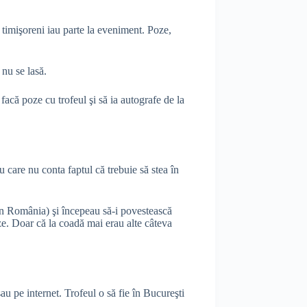
 timişoreni iau parte la eveniment. Poze,
 nu se lasă.
acă poze cu trofeul şi să ia autografe de la
care nu conta faptul că trebuie să stea în
România) şi începeau să-i povestească
ze. Doar că la coadă mai erau alte câteva
u pe internet. Trofeul o să fie în Bucureşti