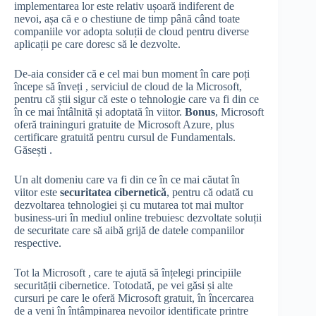
implementarea lor este relativ ușoară indiferent de
nevoi, așa că e o chestiune de timp până când toate
companiile vor adopta soluții de cloud pentru diverse
aplicații pe care doresc să le dezvolte.
De-aia consider că e cel mai bun moment în care poți
începe să înveți , serviciul de cloud de la Microsoft,
pentru că știi sigur că este o tehnologie care va fi din ce
în ce mai întâlnită și adoptată în viitor.
Bonus
, Microsoft
oferă traininguri gratuite de Microsoft Azure, plus
certificare gratuită pentru cursul de Fundamentals.
Găsești .
Un alt domeniu care va fi din ce în ce mai căutat în
viitor este
securitatea cibernetică
, pentru că odată cu
dezvoltarea tehnologiei și cu mutarea tot mai multor
business-uri în mediul online trebuiesc dezvoltate soluții
de securitate care să aibă grijă de datele companiilor
respective.
Tot la Microsoft , care te ajută să înțelegi principiile
securității cibernetice. Totodată, pe vei găsi și alte
cursuri pe care le oferă Microsoft gratuit, în încercarea
de a veni în întâmpinarea nevoilor identificate printre