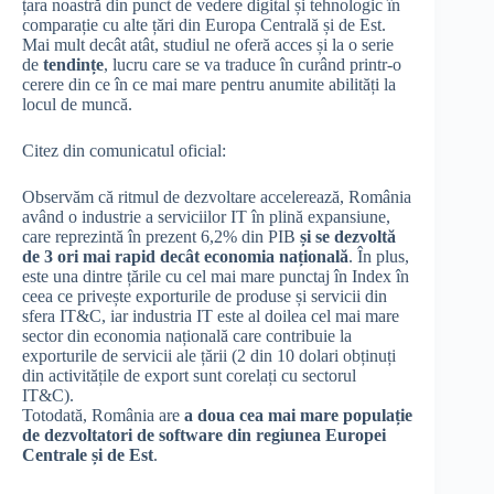
țara noastră din punct de vedere digital și tehnologic în
comparație cu alte țări din Europa Centrală și de Est.
Mai mult decât atât, studiul ne oferă acces și la o serie
de
tendințe
, lucru care se va traduce în curând printr-o
cerere din ce în ce mai mare pentru anumite abilități la
locul de muncă.
Citez din comunicatul oficial:
Observăm că ritmul de dezvoltare accelerează, România
având o industrie a serviciilor IT în plină expansiune,
care reprezintă în prezent 6,2% din PIB
și se dezvoltă
de 3 ori mai rapid decât economia națională
. În plus,
este una dintre țările cu cel mai mare punctaj în Index în
ceea ce privește exporturile de produse și servicii din
sfera IT&C, iar industria IT este al doilea cel mai mare
sector din economia națională care contribuie la
exporturile de servicii ale țării (2 din 10 dolari obținuți
din activitățile de export sunt corelați cu sectorul
IT&C).
Totodată, România are
a doua cea mai mare populație
de dezvoltatori de software din regiunea Europei
Centrale și de Est
.