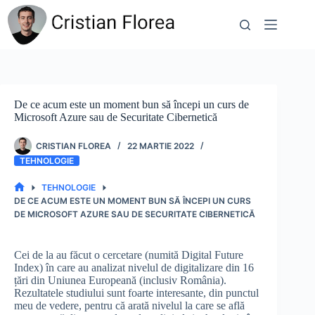
Sari
la
conținut
De ce acum este un moment bun să începi un curs de
Microsoft Azure sau de Securitate Cibernetică
CRISTIAN FLOREA
22 MARTIE 2022
TEHNOLOGIE
TEHNOLOGIE
PRIMA
DE CE ACUM ESTE UN MOMENT BUN SĂ ÎNCEPI UN CURS
PAGINĂ
DE MICROSOFT AZURE SAU DE SECURITATE CIBERNETICĂ
Cei de la au făcut o cercetare (numită Digital Future
Index) în care au analizat nivelul de digitalizare din 16
țări din Uniunea Europeană (inclusiv România).
Rezultatele studiului sunt foarte interesante, din punctul
meu de vedere, pentru că arată nivelul la care se află