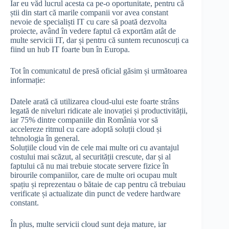
Iar eu văd lucrul acesta ca pe-o oportunitate, pentru că
știi din start că marile companii vor avea constant
nevoie de specialiști IT cu care să poată dezvolta
proiecte, având în vedere faptul că exportăm atât de
multe servicii IT, dar și pentru că suntem recunoscuți ca
fiind un hub IT foarte bun în Europa.
Tot în comunicatul de presă oficial găsim și următoarea
informație:
Datele arată că utilizarea cloud-ului este foarte strâns
legată de niveluri ridicate ale inovației și productivității,
iar 75% dintre companiile din România vor să
accelereze ritmul cu care adoptă soluții cloud și
tehnologia în general.
Soluțiile cloud vin de cele mai multe ori cu avantajul
costului mai scăzut, al securității crescute, dar și al
faptului că nu mai trebuie stocate servere fizice în
birourile companiilor, care de multe ori ocupau mult
spațiu și reprezentau o bătaie de cap pentru că trebuiau
verificate și actualizate din punct de vedere hardware
constant.
În plus, multe servicii cloud sunt deja mature, iar