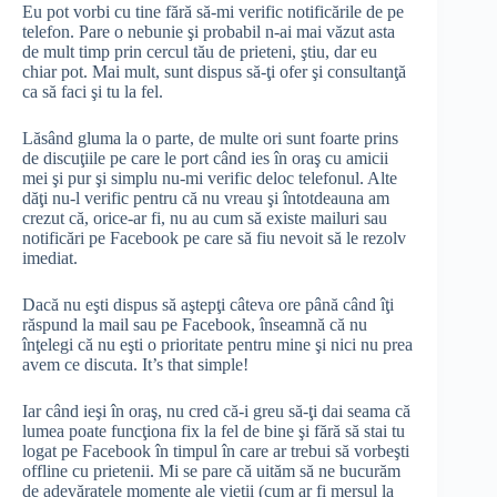
Eu pot vorbi cu tine fără să-mi verific notificările de pe
telefon. Pare o nebunie şi probabil n-ai mai văzut asta
de mult timp prin cercul tău de prieteni, ştiu, dar eu
chiar pot. Mai mult, sunt dispus să-ţi ofer şi consultanţă
ca să faci şi tu la fel.
Lăsând gluma la o parte, de multe ori sunt foarte prins
de discuţiile pe care le port când ies în oraş cu amicii
mei şi pur şi simplu nu-mi verific deloc telefonul. Alte
dăţi nu-l verific pentru că nu vreau şi întotdeauna am
crezut că, orice-ar fi, nu au cum să existe mailuri sau
notificări pe Facebook pe care să fiu nevoit să le rezolv
imediat.
Dacă nu eşti dispus să aştepţi câteva ore până când îţi
răspund la mail sau pe Facebook, înseamnă că nu
înţelegi că nu eşti o prioritate pentru mine şi nici nu prea
avem ce discuta. It’s that simple!
Iar când ieşi în oraş, nu cred că-i greu să-ţi dai seama că
lumea poate funcţiona fix la fel de bine şi fără să stai tu
logat pe Facebook în timpul în care ar trebui să vorbeşti
offline cu prietenii. Mi se pare că uităm să ne bucurăm
de adevăratele momente ale vieţii (cum ar fi mersul la