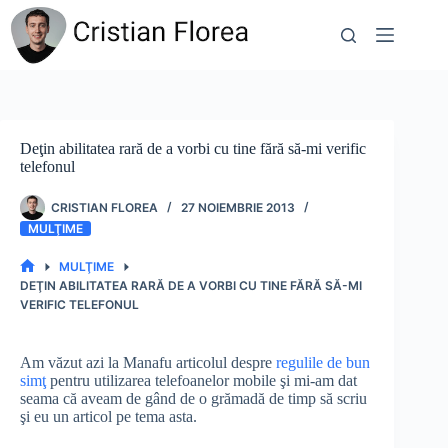
Sari
la
conținut
Deţin abilitatea rară de a vorbi cu tine fără să-mi verific
telefonul
CRISTIAN FLOREA
27 NOIEMBRIE 2013
MULŢIME
MULŢIME
PRIMA
DEŢIN ABILITATEA RARĂ DE A VORBI CU TINE FĂRĂ SĂ-MI
PAGINĂ
VERIFIC TELEFONUL
Am văzut azi la Manafu articolul despre
regulile de bun
simţ
pentru utilizarea telefoanelor mobile şi mi-am dat
seama că aveam de gând de o grămadă de timp să scriu
şi eu un articol pe tema asta.