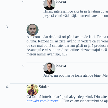
Cristian Florea
Hmm, interesant ce zici tu în legătură cu ăi
peşteră când văd atâţia oameni care au cu
Cipri
Am comandat de două ori până acum de la ei. Prima da
o lună. Rezonabil, aș zice, având în vedere că au veni
de cea mai bună calitate, dar am găsit în țară produse
Avantajul e că sunt produse ieftine, dezavantajul e că 
mereu numai avantaje, nu?
Cristian Florea
Aşa e, nu pot merge toate atât de bine. Mer
Olivian Stiuler
Că tot mă întrebai dacă poți alege depozitul. Din câte 
http://dx.com/direct/eu
. Din ce am citit ar trebui să aj