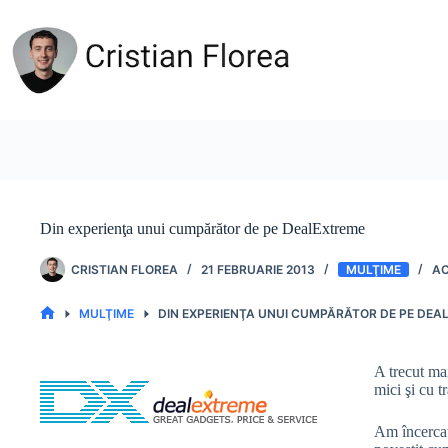
Sari
la
conținut
Din experienţa unui cumpărător de pe DealExtreme
CRISTIAN FLOREA
21 FEBRUARIE 2013
MULŢIME
MULŢIME
DIN EXPERIENŢA UNUI CUMPĂRĂTOR DE PE DEA
PRIMA
PAGINĂ
A trecut ma
mici şi cu t
Am încercat