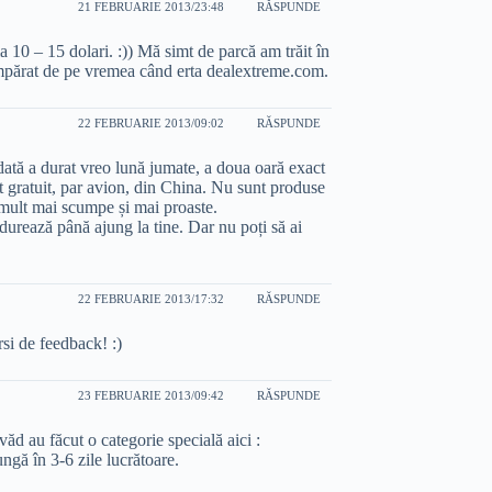
21 FEBRUARIE 2013/23:48
RĂSPUNDE
a 10 – 15 dolari. :)) Mă simt de parcă am trăit în
mpărat de pe vremea când erta dealextreme.com.
22 FEBRUARIE 2013/09:02
RĂSPUNDE
tă a durat vreo lună jumate, a doua oară exact
t gratuit, par avion, din China. Nu sunt produse
 mult mai scumpe și mai proaste.
durează până ajung la tine. Dar nu poți să ai
22 FEBRUARIE 2013/17:32
RĂSPUNDE
si de feedback! :)
23 FEBRUARIE 2013/09:42
RĂSPUNDE
văd au făcut o categorie specială aici :
ungă în 3-6 zile lucrătoare.