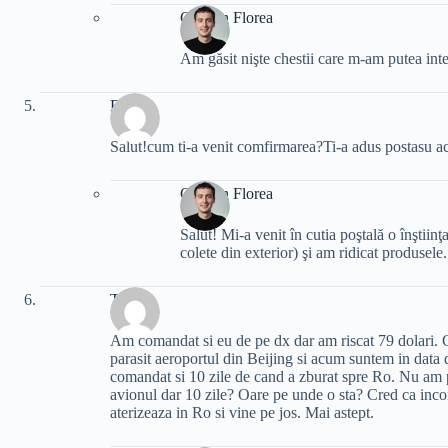
Cristian Florea
Am găsit nişte chestii care m-am putea int
Florin
Salut!cum ti-a venit comfirmarea?Ti-a adus postasu aca
Cristian Florea
Salut! Mi-a venit în cutia poştală o înştiin
colete din exterior) şi am ridicat produsele.
Tony
Am comandat si eu de pe dx dar am riscat 79 dolari. 
parasit aeroportul din Beijing si acum suntem in data 
comandat si 10 zile de cand a zburat spre Ro. Nu am 
avionul dar 10 zile? Oare pe unde o sta? Cred ca inco
aterizeaza in Ro si vine pe jos. Mai astept.