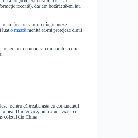
ru că preţurile erau foarte mici, iar
formaţie recentă), dar am hotărât să-mi iau
-un loc în care să nu-mi îngreuneze
i luat
o mască
menită să-mi protejeze dinţii
are, îmi era mai comod să cumpăr de la noi.
i.
ndesc, pentru că treaba asta cu comandatul
 lumea. Din fericire, mi-a ajuns exact ce
s coletul din China.