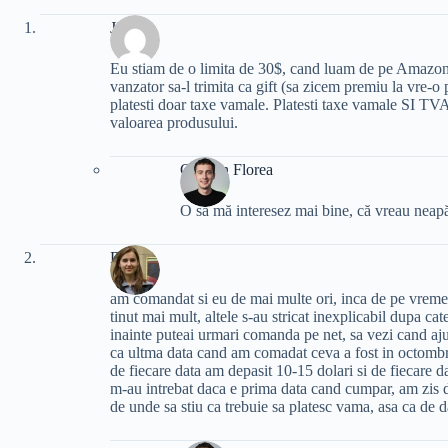
Jim
Eu stiam de o limita de 30$, cand luam de pe Amazon.
vanzator sa-l trimita ca gift (sa zicem premiu la vre-o
platesti doar taxe vamale. Platesti taxe vamale SI TV
valoarea produsului.
Cristian Florea
O să mă interesez mai bine, că vreau neapăr
Dana
am comandat si eu de mai multe ori, inca de pe vrem
tinut mai mult, altele s-au stricat inexplicabil dupa cate
inainte puteai urmari comanda pe net, sa vezi cand aj
ca ultma data cand am comadat ceva a fost in octombrie
de fiecare data am depasit 10-15 dolari si de fiecare d
m-au intrebat daca e prima data cand cumpar, am zis da
de unde sa stiu ca trebuie sa platesc vama, asa ca de da