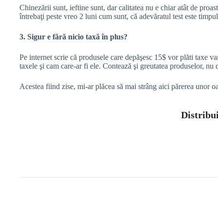
Chinezării sunt, ieftine sunt, dar calitatea nu e chiar atât de pro
întrebaţi peste vreo 2 luni cum sunt, că adevăratul test este timpul
3. Sigur e fără nicio taxă în plus?
Pe internet scrie că produsele care depăşesc 15$ vor plăti taxe v
taxele şi cam care-ar fi ele. Contează şi greutatea produselor, nu
Acestea fiind zise, mi-ar plăcea să mai strâng aici părerea unor o
Distribui