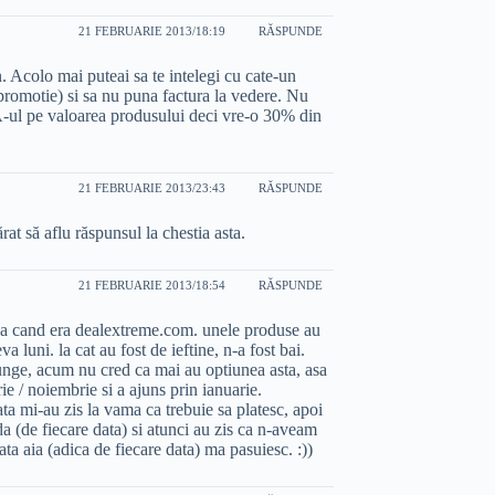
21 FEBRUARIE 2013/18:19
RĂSPUNDE
 Acolo mai puteai sa te intelegi cu cate-un
 promotie) si sa nu puna factura la vedere. Nu
A-ul pe valoarea produsului deci vre-o 30% din
21 FEBRUARIE 2013/23:43
RĂSPUNDE
at să aflu răspunsul la chestia asta.
21 FEBRUARIE 2013/18:54
RĂSPUNDE
ea cand era dealextreme.com. unele produse au
va luni. la cat au fost de ieftine, n-a fost bai.
unge, acum nu cred ca mai au optiunea asta, asa
 / noiembrie si a ajuns prin ianuarie.
ata mi-au zis la vama ca trebuie sa platesc, apoi
 (de fiecare data) si atunci au zis ca n-aveam
ta aia (adica de fiecare data) ma pasuiesc. :))