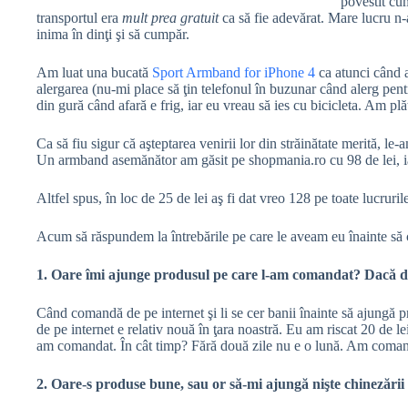
povestit cum
transportul era
mult prea gratuit
ca să fie adevărat. Mare lucru n-
inima în dinţi şi să cumpăr.
Am luat una bucată
Sport Armband for iPhone 4
ca atunci când a
alergarea (nu-mi place să ţin telefonul în buzunar când alerg p
din gură când afară e frig, iar eu vreau să ies cu bicicleta. Am plă
Ca să fiu sigur că aşteptarea venirii lor din străinătate merită, l
Un armband asemănător am găsit pe shopmania.ro cu 98 de lei, ia
Altfel spus, în loc de 25 de lei aş fi dat vreo 128 pe toate lucruril
Acum să răspundem la întrebările pe care le aveam eu înainte s
1. Oare îmi ajunge produsul pe care l-am comandat? Dacă da
Când comandă de pe internet şi li se cer banii înainte să ajungă 
de pe internet e relativ nouă în ţara noastră. Eu am riscat 20 de 
am comandat. În cât timp? Fără două zile nu e o lună. Am comanda
2. Oare-s produse bune, sau or să-mi ajungă nişte chinezării 