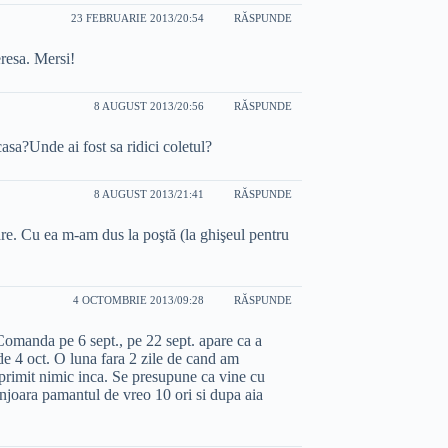
23 FEBRUARIE 2013/20:54
RĂSPUNDE
eresa. Mersi!
8 AUGUST 2013/20:56
RĂSPUNDE
sa?Unde ai fost sa ridici coletul?
8 AUGUST 2013/21:41
RĂSPUNDE
ţare. Cu ea m-am dus la poştă (la ghişeul pentru
4 OCTOMBRIE 2013/09:28
RĂSPUNDE
Comanda pe 6 sept., pe 22 sept. apare ca a
de 4 oct. O luna fara 2 zile de cand am
primit nimic inca. Se presupune ca vine cu
njoara pamantul de vreo 10 ori si dupa aia