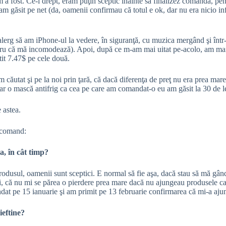
 a fost. Ce-i drept, eram puţin sceptic înainte să finalizez comanda, pent
am găsit pe net (da, oamenii confirmau că totul e ok, dar nu era nicio in
lerg să am iPhone-ul la vedere, în siguranţă, cu muzica mergând şi într
entru că mă incomodează). Apoi, după ce m-am mai uitat pe-acolo, am ma
tit 7.47$ pe cele două.
e-am căutat şi pe la noi prin ţară, că dacă diferenţa de preţ nu era prea m
r o mască antifrig ca cea pe care am comandat-o eu am găsit la 30 de le
e astea.
ă comand:
, în cât timp?
produsul, oamenii sunt sceptici. E normal să fie aşa, dacă stau să mă gâ
lei, că nu mi se părea o pierdere prea mare dacă nu ajungeau produsele ca
t pe 15 ianuarie şi am primit pe 13 februarie confirmarea că mi-a ajun
ieftine?