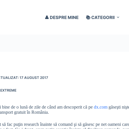
👤 DESPRE MINE
📚 CATEGORII
17 AUGUST 2017
LEXTREME
i bine de o lună de zile de când am descoperit că pe
dx.com
găseşti nişt
ransport gratuit în România.
 să fac puţin research înainte să comand şi să găsesc pe net oameni car