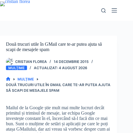
Sari
la
conținut
Două trucuri utile în GMail care te-ar putea ajuta să
scapi de mesajele spam
CRISTIAN FLOREA
14 DECEMBRIE 2015
MULŢIME
4 AUGUST 2026
MULŢIME
PRIMA
DOUĂ TRUCURI UTILE ÎN GMAIL CARE TE-AR PUTEA AJUTA
PAGINĂ
SĂ SCAPI DE MESAJELE SPAM
Mailul de la Google știe mult mai multe lucruri decât
primitul și trimisul de mesaje, iar echipa Google
investește constant în el, încercând să-l facă din ce mai
bun. Sunt o mulțime de setări și aplicații pe care le poți
atașa GMailului, dar azi vreau să vorbesc despre cum ai