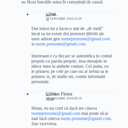
au făcut funcțiile astea în cunoștință de cauză.
mihai
27 IANUARIE 2016/23:29
Dar totusi nu a facut-o atat de „de mult”
incat sa nu existe doi posesori diferiti ale
unor adrese gen
numeprenume@gmail.com
si
nume.prenume@gmail.com
.
Interesant e ca fiecare se autentifica in contul
propriu cu parola proprie, insa mesajele in
inbox intra in ambele conturi. Cel putin, eu
le primesc pe cele pe care nu ar trebui sa le
primesc si, de multe ori, contin informatii
personale.
Cristian Florea
28 IANUARIE 2016/09:19
Hmm, eu nu cred că dacă are cineva
numeprenume@gmail.com
mai poate să-și
mai facă cineva
nume.prenume@gmail.com
.
Sau viceversa.