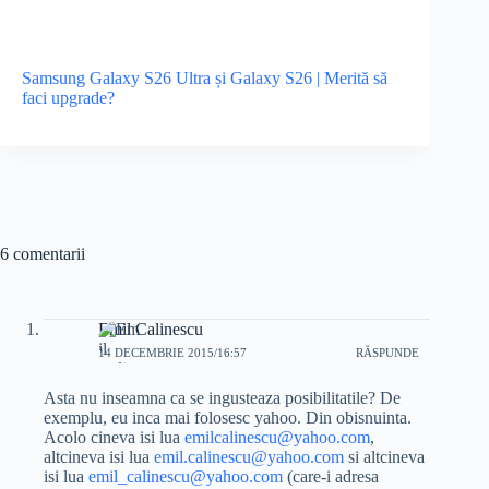
Samsung Galaxy S26 Ultra și Galaxy S26 | Merită să
faci upgrade?
6 comentarii
Emil Calinescu
14 DECEMBRIE 2015/16:57
RĂSPUNDE
Asta nu inseamna ca se ingusteaza posibilitatile? De
exemplu, eu inca mai folosesc yahoo. Din obisnuinta.
Acolo cineva isi lua
emilcalinescu@yahoo.com
,
altcineva isi lua
emil.calinescu@yahoo.com
si altcineva
isi lua
emil_calinescu@yahoo.com
(care-i adresa