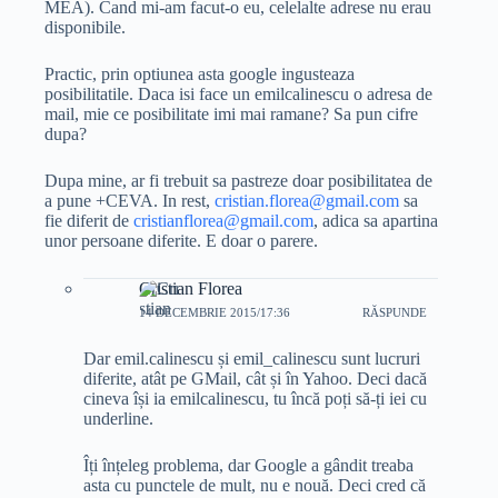
MEA). Cand mi-am facut-o eu, celelalte adrese nu erau
disponibile.
Practic, prin optiunea asta google ingusteaza
posibilitatile. Daca isi face un emilcalinescu o adresa de
mail, mie ce posibilitate imi mai ramane? Sa pun cifre
dupa?
Dupa mine, ar fi trebuit sa pastreze doar posibilitatea de
a pune +CEVA. In rest,
cristian.florea@gmail.com
sa
fie diferit de
cristianflorea@gmail.com
, adica sa apartina
unor persoane diferite. E doar o parere.
Cristian Florea
14 DECEMBRIE 2015/17:36
RĂSPUNDE
Dar emil.calinescu și emil_calinescu sunt lucruri
diferite, atât pe GMail, cât și în Yahoo. Deci dacă
cineva își ia emilcalinescu, tu încă poți să-ți iei cu
underline.
Îți înțeleg problema, dar Google a gândit treaba
asta cu punctele de mult, nu e nouă. Deci cred că