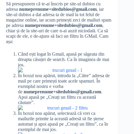
Să presupunem că te-ai înscris pe site-ul dubios cu
adresa
numeprenume+sitedubios@gmail.com
, iar
site-ul dubios a dat adresa ta de mail la tot felul de
magazine online, iar acum primești zeci de mailuri spam
pe adresa
numeprenume+sitedubios@gmail.com
,
chiar și de la site-uri de care n-ai auzit niciodată. Ca să
scapi de ele, e de-ajuns să faci un filtru în GMail. Cam
așa:
Când ești logat în Gmail, apasă pe săgeata din
dreapta căsuței de search. Ca în imaginea de mai
jos.
În boxul nou apărut, introdu la „Către” adresa de
mail pe care primești toate acele spamuri. În
exemplul nostru e vorba
de
numeprenume+sitedubios@gmail.com
.
Apoi apasă pe „Creați un filtru cu această
căutare”.
În boxul nou apărut, selectează că vrei ca
mailurile primite la această adresă să fie șterse
automat și apoi apasă pe „Creați un filtru”, ca în
exemplul de mai jos.