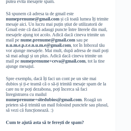
putea evita mesajele spam.
Să spunem că adresa ta de gmail este
numeprenume@gmail.com
și că toată lumea îți trimite
mesaje aici. Un lucru mai puțin știut de utilizatorii de
Gmail este că dacă adaugi puncte între literele din mail,
mesajele ajung tot acolo. Adică dacă cineva trimite un
mail pe
nume.prenume@gmail.com
sau pe
n.u.m.e.p.r.e.n.u.m.e@gmail.com
, tot în Inboxul tău
vor ajunge mesajele. Mai mult, după adresa de mail poți
să mai adugi și un plus. Adică dacă cineva trimite un
mail pe
numeprenume+ceva@gmail.com
, tot la tine
ajunge mesajul.
Spre exemplu, dacă îți faci un cont pe un site mai
dubios și ți-e teamă că o să-ți trimită mesaje spam de la
care nu te poți dezabona, poți încerca să faci
înregistrarea cu mailul
numeprenume+sitedubios@gmail.com
. Roagă un
prieten să-ți trimită un mail folosind punctele sau plusul,
să vezi că funcționează. :)
Cum te ajută asta să te ferești de spam?