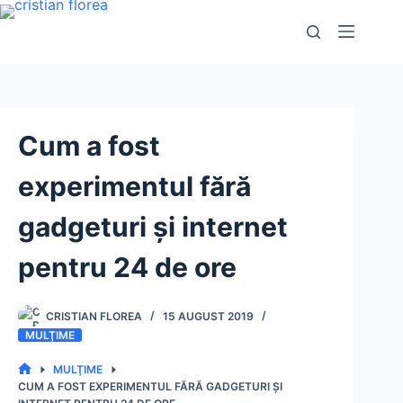
Sari
la
conținut
Cum a fost
experimentul fără
gadgeturi și internet
pentru 24 de ore
CRISTIAN FLOREA
15 AUGUST 2019
MULŢIME
MULŢIME
PRIMA
CUM A FOST EXPERIMENTUL FĂRĂ GADGETURI ȘI
PAGINĂ