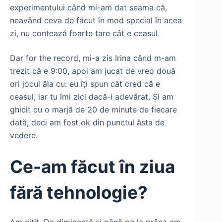
experimentului când mi-am dat seama că,
neavând ceva de făcut în mod special în acea
zi, nu contează foarte tare cât e ceasul.
Dar for the record, mi-a zis Irina când m-am
trezit că e 9:00, apoi am jucat de vreo două
ori jocul ăla cu: eu îți spun cât cred că e
ceasul, iar tu îmi zici dacă-i adevărat. Și am
ghicit cu o marjă de 20 de minute de fiecare
dată, deci am fost ok din punctul ăsta de
vedere.
Ce-am făcut în ziua
fără tehnologie?
Am citit. De dimineață și până pe la prânz am