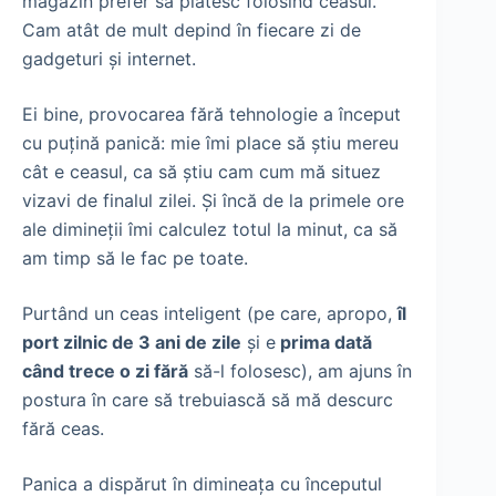
magazin prefer să plătesc folosind ceasul.
Cam atât de mult depind în fiecare zi de
gadgeturi și internet.
Ei bine, provocarea fără tehnologie a început
cu puțină panică: mie îmi place să știu mereu
cât e ceasul, ca să știu cam cum mă situez
vizavi de finalul zilei. Și încă de la primele ore
ale dimineții îmi calculez totul la minut, ca să
am timp să le fac pe toate.
Purtând un ceas inteligent (pe care, apropo,
îl
port zilnic de 3 ani de zile
și e
prima dată
când trece o zi fără
să-l folosesc), am ajuns în
postura în care să trebuiască să mă descurc
fără ceas.
Panica a dispărut în dimineața cu începutul