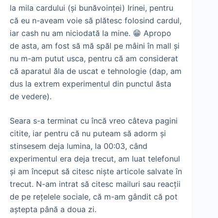
la mila cardului (și bunăvoinței) Irinei, pentru
că eu n-aveam voie să plătesc folosind cardul,
iar cash nu am niciodată la mine. 😁 Apropo
de asta, am fost să mă spăl pe mâini în mall și
nu m-am putut usca, pentru că am considerat
că aparatul ăla de uscat e tehnologie (dap, am
dus la extrem experimentul din punctul ăsta
de vedere).
Seara s-a terminat cu încă vreo câteva pagini
citite, iar pentru că nu puteam să adorm și
stinsesem deja lumina, la 00:03, când
experimentul era deja trecut, am luat telefonul
și am început să citesc niște articole salvate în
trecut. N-am intrat să citesc mailuri sau reacții
de pe rețelele sociale, că m-am gândit că pot
aștepta până a doua zi.