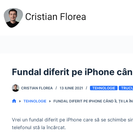
Sari
la
conținut
Fundal diferit pe iPhone când 
CRISTIAN FLOREA
13 IUNIE 2021
TEHNOLOGIE
TRUCU
TEHNOLOGIE
FUNDAL DIFERIT PE IPHONE CÂND ÎL ȚII LA 
PRIMA
PAGINĂ
Vrei un fundal diferit pe iPhone care să se schimbe si
telefonul stă la încărcat.