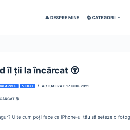
👤 DESPRE MINE
📚 CATEGORII
îl ții la încărcat 😲
RI APPLE
VIDEO
17 IUNIE 2021
ÎNCĂRCAT 😲
ngur? Uite cum poți face ca iPhone-ul tău să seteze o fotog