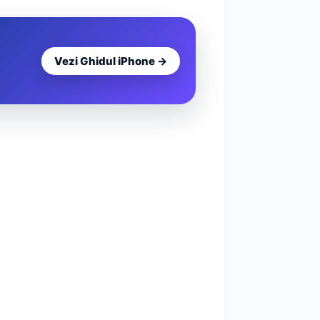
Vezi Ghidul iPhone →