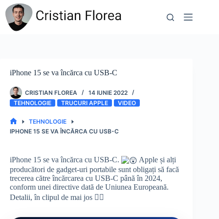
Sari
la
conținut
iPhone 15 se va încărca cu USB-C
CRISTIAN FLOREA
14 IUNIE 2022
TEHNOLOGIE
TRUCURI APPLE
VIDEO
TEHNOLOGIE
PRIMA
IPHONE 15 SE VA ÎNCĂRCA CU USB-C
PAGINĂ
iPhone 15 se va încărca cu USB-C.
Apple și alți
producători de gadget-uri portabile sunt obligați să facă
trecerea către încărcarea cu USB-C până în 2024,
conform unei directive dată de Uniunea Europeană.
Detalii, în clipul de mai jos 👇🏻