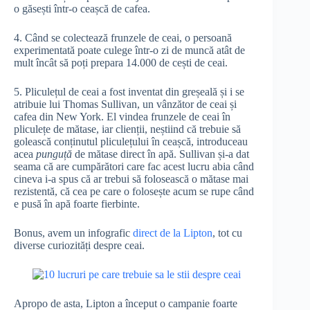
o găsești într-o ceașcă de cafea.
4. Când se colectează frunzele de ceai, o persoană
experimentată poate culege într-o zi de muncă atât de
mult încât să poți prepara 14.000 de cești de ceai.
5. Pliculețul de ceai a fost inventat din greșeală și i se
atribuie lui Thomas Sullivan, un vânzător de ceai și
cafea din New York. El vindea frunzele de ceai în
pliculețe de mătase, iar clienții, neștiind că trebuie să
golească conținutul pliculețului în ceașcă, introduceau
acea
punguță
de mătase direct în apă. Sullivan și-a dat
seama că are cumpărători care fac acest lucru abia când
cineva i-a spus că ar trebui să folosească o mătase mai
rezistentă, că cea pe care o folosește acum se rupe când
e pusă în apă foarte fierbinte.
Bonus, avem un infografic
direct de la Lipton
, tot cu
diverse curiozități despre ceai.
Apropo de asta, Lipton a început o campanie foarte