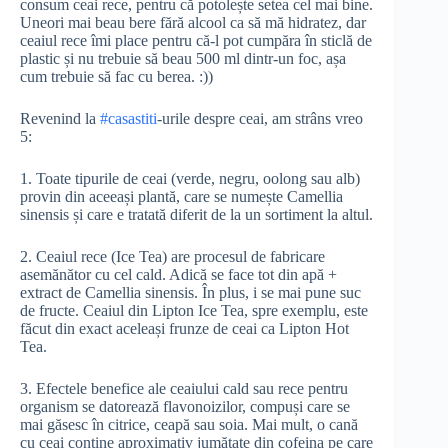
consum ceai rece, pentru că potolește setea cel mai bine.
Uneori mai beau bere fără alcool ca să mă hidratez, dar
ceaiul rece îmi place pentru că-l pot cumpăra în sticlă de
plastic și nu trebuie să beau 500 ml dintr-un foc, așa
cum trebuie să fac cu berea. :))
Revenind la
#casastiti
-urile despre ceai, am strâns vreo
5:
1. Toate tipurile de ceai (verde, negru, oolong sau alb)
provin din aceeași plantă, care se numește Camellia
sinensis și care e tratată diferit de la un sortiment la altul.
2. Ceaiul rece (Ice Tea) are procesul de fabricare
asemănător cu cel cald. Adică se face tot din apă +
extract de Camellia sinensis. În plus, i se mai pune suc
de fructe. Ceaiul din Lipton Ice Tea, spre exemplu, este
făcut din exact aceleași frunze de ceai ca Lipton Hot
Tea.
3. Efectele benefice ale ceaiului cald sau rece pentru
organism se datorează flavonoizilor, compuși care se
mai găsesc în citrice, ceapă sau soia. Mai mult, o cană
cu ceai conține aproximativ jumătate din cofeina pe care