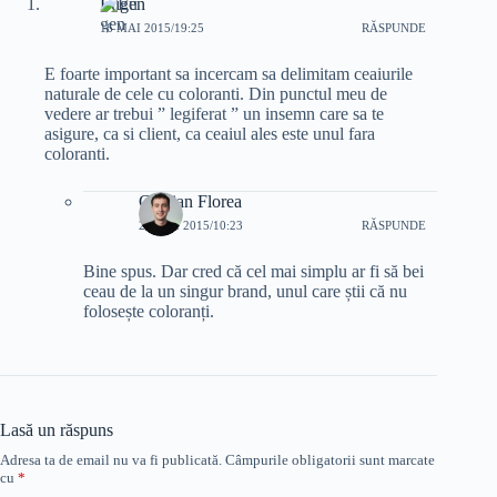
Eugen
16 MAI 2015/19:25
RĂSPUNDE
E foarte important sa incercam sa delimitam ceaiurile
naturale de cele cu coloranti. Din punctul meu de
vedere ar trebui ” legiferat ” un insemn care sa te
asigure, ca si client, ca ceaiul ales este unul fara
coloranti.
Cristian Florea
21 MAI 2015/10:23
RĂSPUNDE
Bine spus. Dar cred că cel mai simplu ar fi să bei
ceau de la un singur brand, unul care știi că nu
folosește coloranți.
Lasă un răspuns
Adresa ta de email nu va fi publicată.
Câmpurile obligatorii sunt marcate
cu
*