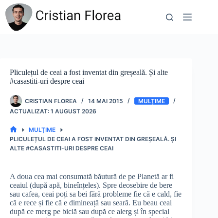
Sari
la
conținut
Pliculețul de ceai a fost inventat din greșeală. Și alte
#casastiti-uri despre ceai
CRISTIAN FLOREA
14 MAI 2015
MULŢIME
1 AUGUST 2026
MULŢIME
PRIMA
PLICULEȚUL DE CEAI A FOST INVENTAT DIN GREȘEALĂ. ȘI
PAGINĂ
ALTE #CASASTITI-URI DESPRE CEAI
A doua cea mai consumată băutură de pe Planetă ar fi
ceaiul (după apă, bineînțeles). Spre deosebire de bere
sau cafea, ceai poți sa bei fără probleme fie că e cald, fie
că e rece și fie că e dimineață sau seară. Eu beau ceai
după ce merg pe biclă sau după ce alerg și în special