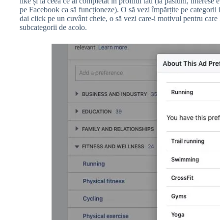
like și la ceea ce ai completat în profilul tău (la pasiuni, interese 
pe Facebook ca să funcționeze). O să vezi împărțite pe categorii in
dai click pe un cuvânt cheie, o să vezi care-i motivul pentru car
subcategorii de acolo.