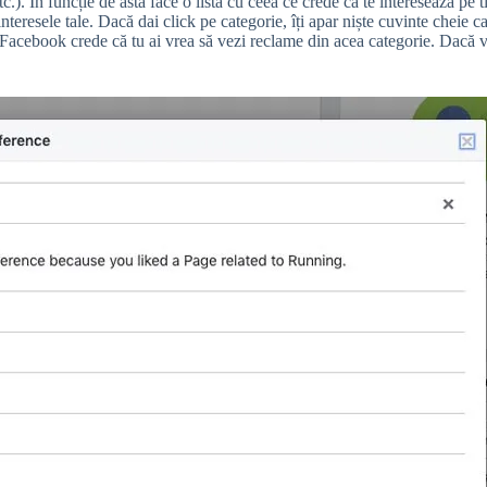
etc.). În funcție de asta face o listă cu ceea ce crede că te interesează pe 
teresele tale. Dacă dai click pe categorie, îți apar niște cuvinte cheie c
e Facebook crede că tu ai vrea să vezi reclame din acea categorie. Dacă v