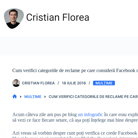
Sari
la
conținut
Cum verifici categoriile de reclame pe care consideră Facebook că
CRISTIAN FLOREA
18 IULIE 2016
MULŢIME
MULŢIME
CUM VERIFICI CATEGORIILE DE RECLAME PE CAR
PRIMA
PAGINĂ
Acum câteva zile am pus pe blog
un infografic
în care erau expli
să vezi ce face fiecare setare, că așa poți înțelege mai bine despre
Azi vreau să vorbim despre cum poți verifica ce crede Facebook că 