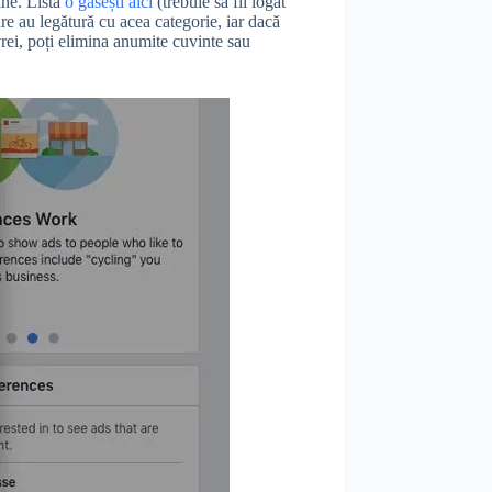
tine. Lista
o găsești aici
(trebuie să fii logat
are au legătură cu acea categorie, iar dacă
rei, poți elimina anumite cuvinte sau