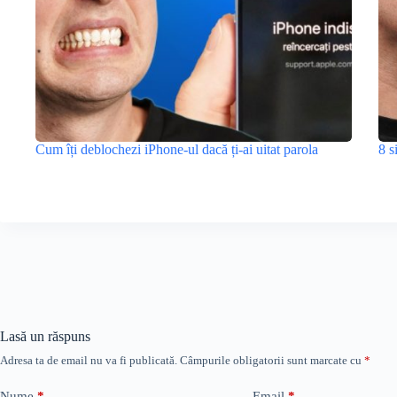
Cum îți deblochezi iPhone-ul dacă ți-ai uitat parola
8 s
Lasă un răspuns
Adresa ta de email nu va fi publicată.
Câmpurile obligatorii sunt marcate cu
*
Nume
*
Email
*