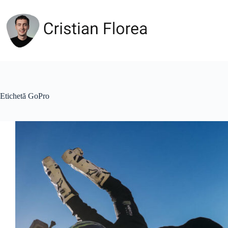
Sari
la
conținut
Etichetă
GoPro