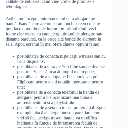
calitate de entuziast când vine vorba de produsele
tehnologice.
Astfel, am început antrenamentul cu o alergare pe
bandă. Bandă care are un ecran touch screen cu care
poți face o mulțime de lucruri: în primul rând, vezi
foarte clar viteza cu care alergi, timpul de alergare sau
distanța parcursă, ca la orice altă bandă de alergare în
sală. Apoi, ecranul îți mai oferă câteva opțiuni faine:
posibilitatea de conecta niște căști wireless sau cu
fir la dispozitiv;
posiblitatea de a intra pe YouTube sau pe diverse
posturi TV, ca să treacăt timpul mai repede;
posibilitatea de a te loga pe Facebook sau pe
Flipboard pentru a citi noutăți interesante pentru
tine;
posiblitatea de a conecta telefonul la banda de
alergare, pentru o sincronizare mai bună a
antrenamentului și a playlist-ului;
posibilitatea de a seta un traseu preferențial. Spre
exemplu, dacă ai alergat într-un parc, iar acum
vrei să faci același traseu, banda va modifica
înclinația în funcție de înregistrarea făcută de