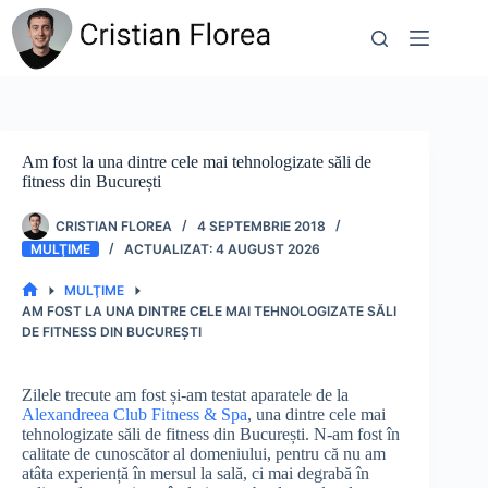
Sari
la
conținut
Am fost la una dintre cele mai tehnologizate săli de
fitness din București
CRISTIAN FLOREA
4 SEPTEMBRIE 2018
MULŢIME
4 AUGUST 2026
MULŢIME
PRIMA
AM FOST LA UNA DINTRE CELE MAI TEHNOLOGIZATE SĂLI
PAGINĂ
DE FITNESS DIN BUCUREȘTI
Zilele trecute am fost și-am testat aparatele de la
Alexandreea Club Fitness & Spa
, una dintre cele mai
tehnologizate săli de fitness din București. N-am fost în
calitate de cunoscător al domeniului, pentru că nu am
atâta experiență în mersul la sală, ci mai degrabă în