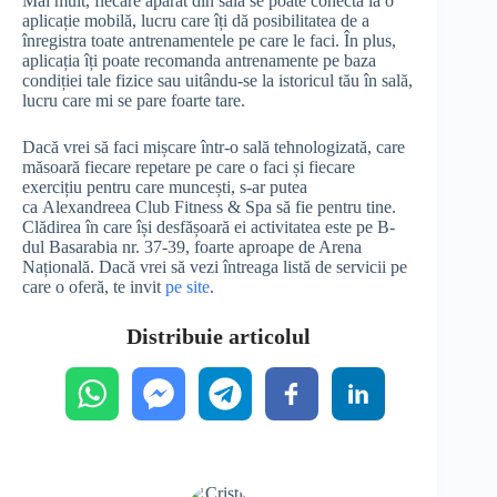
Mai mult, fiecare aparat din sală se poate conecta la o
aplicație mobilă, lucru care îți dă posibilitatea de a
înregistra toate antrenamentele pe care le faci. În plus,
aplicația îți poate recomanda antrenamente pe baza
condiției tale fizice sau uitându-se la istoricul tău în sală,
lucru care mi se pare foarte tare.
Dacă vrei să faci mișcare într-o sală tehnologizată, care
măsoară fiecare repetare pe care o faci și fiecare
exercițiu pentru care muncești, s-ar putea
ca Alexandreea Club Fitness & Spa să fie pentru tine.
Clădirea în care își desfășoară ei activitatea este pe B-
dul Basarabia nr. 37-39, foarte aproape de Arena
Națională. Dacă vrei să vezi întreaga listă de servicii pe
care o oferă, te invit
pe site
.
Distribuie articolul