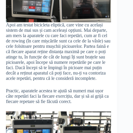
Apoi am testat bicicleta eliptică, care vine cu același
sistem de mai sus și cam aceleași opțiuni. Mai departe,
am mers la aparatele cu care faci repetări, cum ar fi cel
de rowing (în care mișcările sunt ca cele de la vâsle) sau
cele folsitoare pentru mușchii picioarelor. Partea faină e
că fiecare aparat reține distanța maximă pe care o poți
atinge tu, în funcție de cât de lungi îți sunt brațele sau
picioarele, apoi începe să numere repetările pe care le
faci. Dacă începi să te împingi în picioare mai puțin
decât a reținut aparatul că poți face, nu-ți va contoriza
acele repetări, pentru că le consideră incomplete.
Practic, aparatele acestea te ajută să numeri mai ușor
câte repetări faci la fiecare exercițiu, dar și să ai grijă ca
fiecare repetare să fie făcută corect.