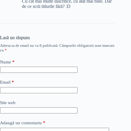
Cu cât mai multe diacritice, cu atât mai bine. Dar
de ce scrii titlurile fără? :D
Lasă un răspuns
Adresa ta de email nu va fi publicată.
Câmpurile obligatorii sunt marcate
cu
*
Nume
*
Email
*
Site web
Adaugă un comentariu
*