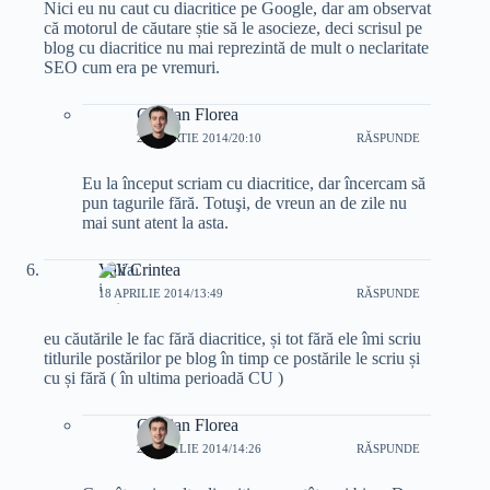
Nici eu nu caut cu diacritice pe Google, dar am observat
că motorul de căutare știe să le asocieze, deci scrisul pe
blog cu diacritice nu mai reprezintă de mult o neclaritate
SEO cum era pe vremuri.
Cristian Florea
20 MARTIE 2014/20:10
RĂSPUNDE
Eu la început scriam cu diacritice, dar încercam să
pun tagurile fără. Totuşi, de vreun an de zile nu
mai sunt atent la asta.
Vali Crintea
18 APRILIE 2014/13:49
RĂSPUNDE
eu căutările le fac fără diacritice, și tot fără ele îmi scriu
titlurile postărilor pe blog în timp ce postările le scriu și
cu și fără ( în ultima perioadă CU )
Cristian Florea
23 APRILIE 2014/14:26
RĂSPUNDE