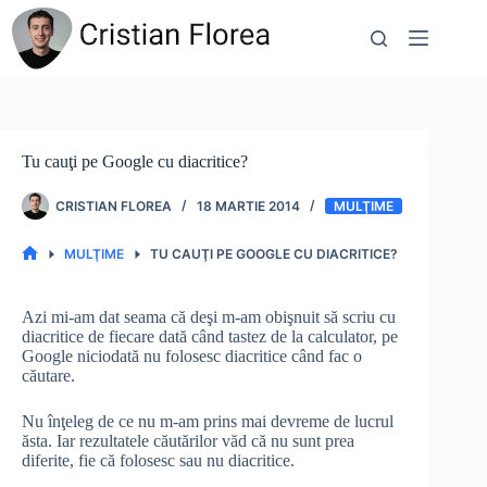
Sari
la
conținut
Tu cauţi pe Google cu diacritice?
CRISTIAN FLOREA
18 MARTIE 2014
MULŢIME
MULŢIME
TU CAUŢI PE GOOGLE CU DIACRITICE?
PRIMA
PAGINĂ
Azi mi-am dat seama că deşi m-am obişnuit să scriu cu
diacritice de fiecare dată când tastez de la calculator, pe
Google niciodată nu folosesc diacritice când fac o
căutare.
Nu înţeleg de ce nu m-am prins mai devreme de lucrul
ăsta. Iar rezultatele căutărilor văd că nu sunt prea
diferite, fie că folosesc sau nu diacritice.