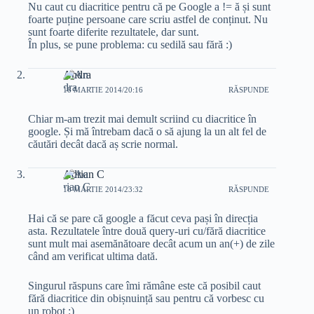
Nu caut cu diacritice pentru că pe Google a != ă și sunt
foarte puține persoane care scriu astfel de conținut. Nu
sunt foarte diferite rezultatele, dar sunt.
În plus, se pune problema: cu sedilă sau fără :)
Andra
18 MARTIE 2014/20:16
RĂSPUNDE
Chiar m-am trezit mai demult scriind cu diacritice în
google. Și mă întrebam dacă o să ajung la un alt fel de
căutări decât dacă aș scrie normal.
Adrian C
18 MARTIE 2014/23:32
RĂSPUNDE
Hai că se pare că google a făcut ceva pași în direcția
asta. Rezultatele între două query-uri cu/fără diacritice
sunt mult mai asemănătoare decât acum un an(+) de zile
când am verificat ultima dată.
Singurul răspuns care îmi rămâne este că posibil caut
fără diacritice din obișnuință sau pentru că vorbesc cu
un robot :)