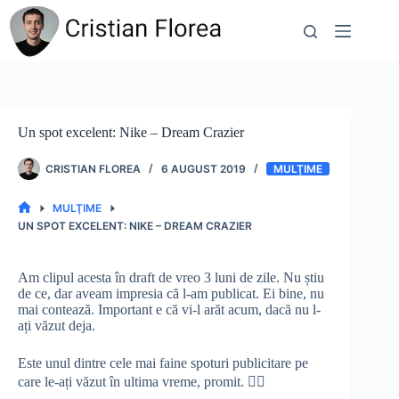
Sari
la
conținut
Un spot excelent: Nike – Dream Crazier
CRISTIAN FLOREA
6 AUGUST 2019
MULŢIME
MULŢIME
PRIMA
UN SPOT EXCELENT: NIKE – DREAM CRAZIER
PAGINĂ
Am clipul acesta în draft de vreo 3 luni de zile. Nu știu
de ce, dar aveam impresia că l-am publicat. Ei bine, nu
mai contează. Important e că vi-l arăt acum, dacă nu l-
ați văzut deja.
Este unul dintre cele mai faine spoturi publicitare pe
care le-ați văzut în ultima vreme, promit. 👇🏻