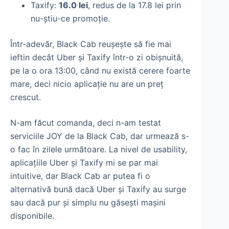
Taxify:
16.0 lei
, redus de la 17.8 lei prin
nu-știu-ce promoție.
Într-adevăr, Black Cab reușește să fie mai
ieftin decât Uber și Taxify într-o zi obișnuită,
pe la o ora 13:00, când nu există cerere foarte
mare, deci nicio aplicație nu are un preț
crescut.
N-am făcut comanda, deci n-am testat
serviciile JOY de la Black Cab, dar urmează s-
o fac în zilele următoare. La nivel de usability,
aplicațiile Uber și Taxify mi se par mai
intuitive, dar Black Cab ar putea fi o
alternativă bună dacă Uber și Taxify au surge
sau dacă pur și simplu nu găsești mașini
disponibile.