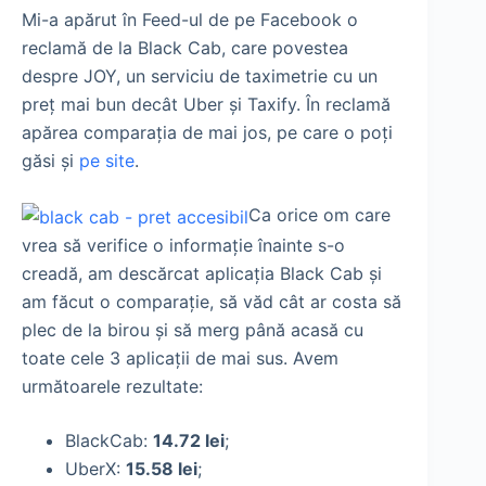
Mi-a apărut în Feed-ul de pe Facebook o
reclamă de la Black Cab, care povestea
despre JOY, un serviciu de taximetrie cu un
preț mai bun decât Uber și Taxify. În reclamă
apărea comparația de mai jos, pe care o poți
găsi și
pe site
.
Ca orice om care
vrea să verifice o informație înainte s-o
creadă, am descărcat aplicația Black Cab și
am făcut o comparație, să văd cât ar costa să
plec de la birou și să merg până acasă cu
toate cele 3 aplicații de mai sus. Avem
următoarele rezultate:
BlackCab:
14.72 lei
;
UberX:
15.58 lei
;