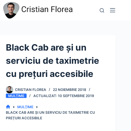
Sari
la
conținut
Black Cab are și un
serviciu de taximetrie
cu prețuri accesibile
CRISTIAN FLOREA
22 NOIEMBRIE 2018
MULŢIME
10 SEPTEMBRIE 2019
MULŢIME
PRIMA
BLACK CAB ARE ȘI UN SERVICIU DE TAXIMETRIE CU
PAGINĂ
PREȚURI ACCESIBILE