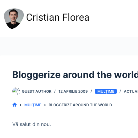
Sari
la
conținut
Bloggerize around the worl
GUEST AUTHOR
12 APRILIE 2009
MULŢIME
MULŢIME
BLOGGERIZE AROUND THE WORLD
PRIMA
PAGINĂ
Vă salut din nou.