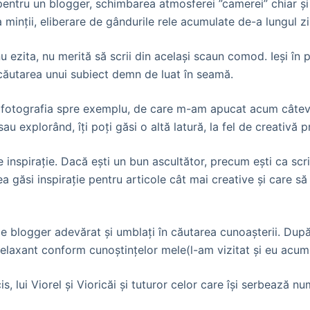
 pentru un blogger, schimbarea atmosferei ”camerei” chiar ş
minţii, eliberare de gândurile rele acumulate de-a lungul zil
nu ezita, nu merită să scrii din acelaşi scaun comod. Ieşi î
în căutarea unui subiect demn de luat în seamă.
fi fotografia spre exemplu, de care m-am apucat acum câteva
sau explorând, îţi poţi găsi o altă latură, la fel de creativ
nspiraţie. Dacă eşti un bun ascultător, precum eşti ca scrii
i inspiraţie pentru articole cât mai creative şi care să fie 
e blogger adevărat şi umblaţi în căutarea cunoaşterii. După
elaxant conform cunoştinţelor mele(l-am vizitat şi eu acum 
rcis, lui Viorel şi Vioricăi şi tuturor celor care îşi serbează n