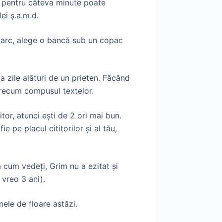
i pentru câteva minute poate
ei ş.a.m.d.
n parc, alege o bancă sub un copac
 zile alături de un prieten. Făcând
ă precum compusul textelor.
tor, atunci eşti de 2 ori mai bun.
pe placul cititorilor şi al tău,
 cum vedeţi, Grim nu a ezitat şi
vreo 3 ani).
umele de floare astăzi.