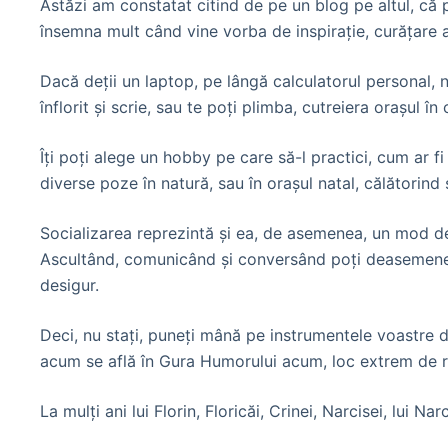
Astăzi am constatat citind de pe un blog pe altul, că
însemna mult când vine vorba de inspiraţie, curăţare a 
Dacă deţii un laptop, pe lângă calculatorul personal, 
înflorit şi scrie, sau te poţi plimba, cutreiera oraşul 
Îţi poţi alege un hobby pe care să-l practici, cum ar 
diverse poze în natură, sau în oraşul natal, călătorind 
Socializarea reprezintă şi ea, de asemenea, un mod de i
Ascultând, comunicând şi conversând poţi deasemenea găs
desigur.
Deci, nu staţi, puneţi mână pe instrumentele voastre d
acum se află în Gura Humorului acum, loc extrem de r
La mulţi ani lui Florin, Floricăi, Crinei, Narcisei, lui Na