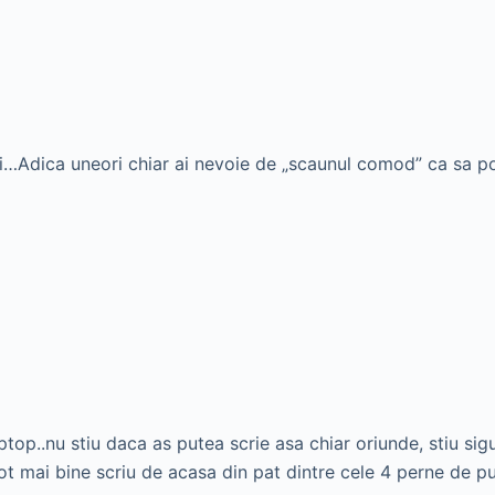
ui…Adica uneori chiar ai nevoie de „scaunul comod” ca sa pot
top..nu stiu daca as putea scrie asa chiar oriunde, stiu sig
tot mai bine scriu de acasa din pat dintre cele 4 perne de puf