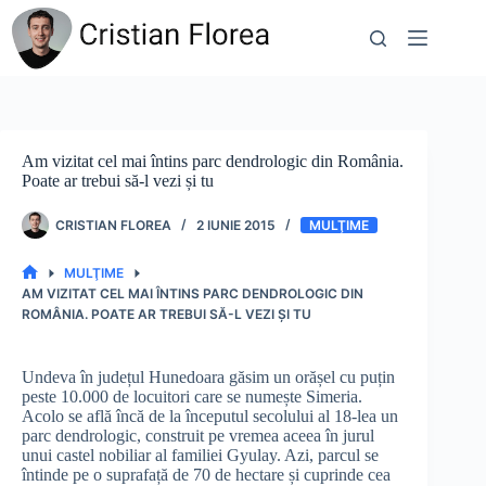
Sari
la
conținut
Am vizitat cel mai întins parc dendrologic din România.
Poate ar trebui să-l vezi și tu
CRISTIAN FLOREA
2 IUNIE 2015
MULŢIME
MULŢIME
PRIMA
AM VIZITAT CEL MAI ÎNTINS PARC DENDROLOGIC DIN
PAGINĂ
ROMÂNIA. POATE AR TREBUI SĂ-L VEZI ȘI TU
Undeva în județul Hunedoara găsim un orășel cu puțin
peste 10.000 de locuitori care se numește Simeria.
Acolo se află încă de la începutul secolului al 18-lea un
parc dendrologic, construit pe vremea aceea în jurul
unui castel nobiliar al familiei Gyulay. Azi, parcul se
întinde pe o suprafață de 70 de hectare și cuprinde cea