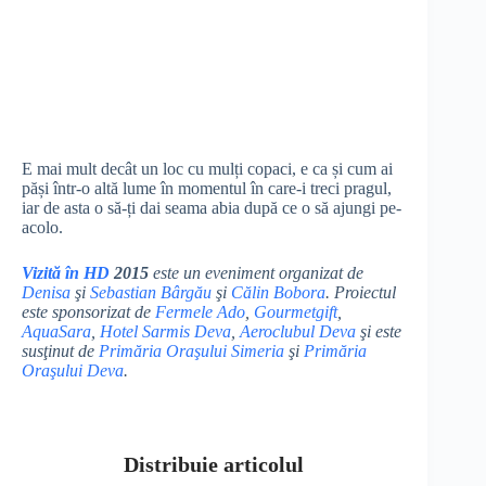
E mai mult decât un loc cu mulți copaci, e ca și cum ai
păși într-o altă lume în momentul în care-i treci pragul,
iar de asta o să-ți dai seama abia după ce o să ajungi pe-
acolo.
Vizită în HD
2015
este un eveniment organizat de
Denisa
şi
Sebastian Bârgău
şi
Călin Bobora
. Proiectul
este sponsorizat de
Fermele Ado
,
Gourmetgift
,
AquaSara
,
Hotel Sarmis Deva
,
Aeroclubul Deva
şi este
susţinut de
Primăria Oraşului Simeria
şi
Primăria
Oraşului Deva
.
Distribuie articolul