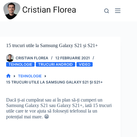
Sari
la
conținut
15 trucuri utile la Samsung Galaxy S21 și S21+
CRISTIAN FLOREA
12 FEBRUARIE 2021
TEHNOLOGIE
TRUCURI ANDROID
VIDEO
TEHNOLOGIE
PRIMA
15 TRUCURI UTILE LA SAMSUNG GALAXY S21 ȘI S21+
PAGINĂ
Dacă ți-ai cumpărat sau ai în plan să-ți cumperi un
Samsung Galaxy S21 sau Galaxy S21+, iată 15 trucuri
utile care te vor ajuta să folosești telefonul la un
potențial mai mare. 😁