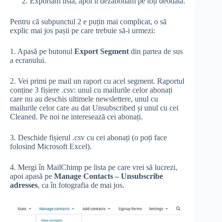
Exportăm lista, apoi îi dezabonăm pe toți deodată.
Pentru că subpunctul 2 e puțin mai complicat, o să
explic mai jos pașii pe care trebuie să-i urmezi:
1. Apasă pe butonul
Export Segment
din partea de sus
a ecranului.
2. Vei primi pe mail un raport cu acel segment. Raportul
conține 3 fișiere .csv: unul cu mailurile celor abonați
care nu au deschis ultimele newslettere, unul cu
mailurile celor care au dat Unsubscribed și unul cu cei
Cleaned. Pe noi ne interesează cei abonați.
3. Deschide fișierul .csv cu cei abonați (o poți face
folosind Microsoft Excel).
4. Mergi în MailChimp pe lista pe care vrei să lucrezi,
apoi apasă pe
Manage Contacts – Unsubscribe
adresses
, ca în fotografia de mai jos.