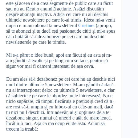
este și aceea de a crea segmente de public care au făcut
sau nu au făcut o anumită acțiune. Astăzi discutăm
despre abonații inactivi. Adică cei care nu au deschis
ultimele newslettere pe care le-ai trimis. Ideea mi-a venit
după ce m-am abonat la newsletterul
Cristinei
(apropo,
să te abonezi și tu dacă ești pasionat de citit) și mi-a spus
că a hotărât să-i dezaboneze pe cei care nu deschid
newsletterele pe care le trimite.
Mi s-a părut o idee bună, apoi am făcut și eu asta și m-
am gândit să explic și pe blog cum se face, pentru că
sigur vor mai fi oameni interesați de așa ceva.
Eu am ales să-i dezabonez pe cei care nu au deschis nici
unul dintre ultimele 5 newslettere. M-am gândit că dacă
nu ai interacționat deloc cu ultimele 5 newslettere, e clar
că subiectele pe care le abordez nu te interesează. Nu e
nicio supărare, că timpul fiecăruia e prețios și cred că n-
are rost să-ți umplu și eu Inbox-ul cu câte-un mail, dacă
tu nici nu-l deschizi. Într-adevăr, ai și opțiunea de a te
dezabona singur, numai că uneori e atât de mare lenea,
încât n-o faci. Așa că mă ocup eu de asta. Acum să
trecem la treabă: