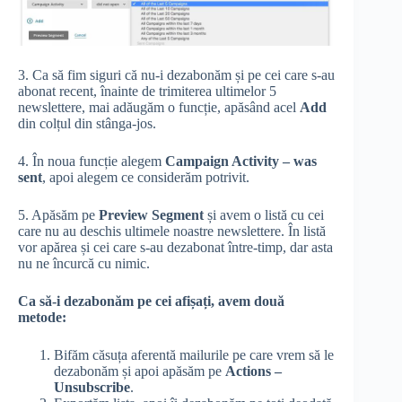
3. Ca să fim siguri că nu-i dezabonăm și pe cei care s-au
abonat recent, înainte de trimiterea ultimelor 5
newslettere, mai adăugăm o funcție, apăsând acel
Add
din colțul din stânga-jos.
4. În noua funcție alegem
Campaign Activity – was
sent
, apoi alegem ce considerăm potrivit.
5. Apăsăm pe
Preview Segment
și avem o listă cu cei
care nu au deschis ultimele noastre newslettere. În listă
vor apărea și cei care s-au dezabonat între-timp, dar asta
nu ne încurcă cu nimic.
Ca să-i dezabonăm pe cei afișați, avem două
metode:
Bifăm căsuța aferentă mailurile pe care vrem să le
dezabonăm și apoi apăsăm pe
Actions –
Unsubscribe
.