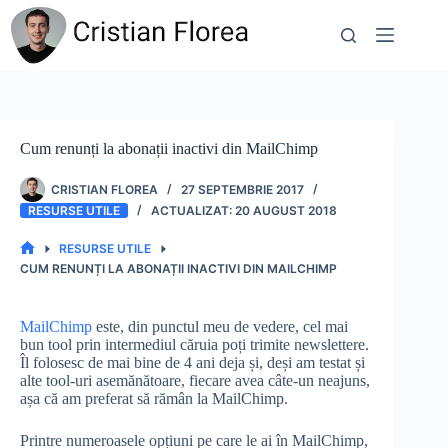
Sari
la
conținut
Cum renunți la abonații inactivi din MailChimp
CRISTIAN FLOREA
27 SEPTEMBRIE 2017
RESURSE UTILE
20 AUGUST 2018
RESURSE UTILE
PRIMA
CUM RENUNȚI LA ABONAȚII INACTIVI DIN MAILCHIMP
PAGINĂ
MailChimp
este, din punctul meu de vedere, cel mai
bun tool prin intermediul căruia poți trimite newslettere.
Îl folosesc de mai bine de 4 ani deja și, deși am testat și
alte tool-uri asemănătoare, fiecare avea câte-un neajuns,
așa că am preferat să rămân la MailChimp.
Printre numeroasele opțiuni pe care le ai în MailChimp,