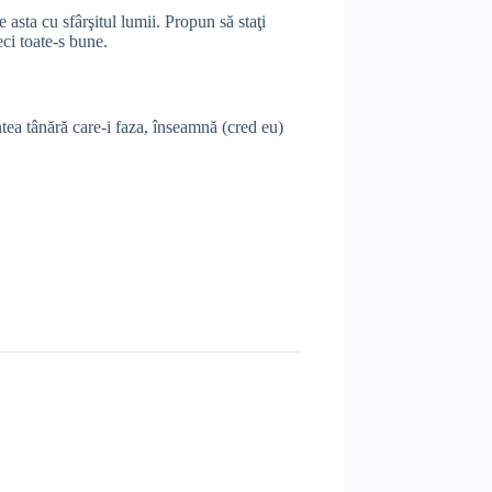
asta cu sfârşitul lumii. Propun să staţi
eci toate-s bune.
tea tânără care-i faza, înseamnă (cred eu)