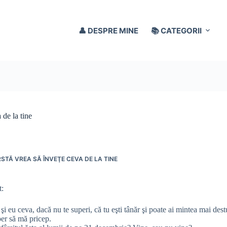
👤 DESPRE MINE
📚 CATEGORII
 de la tine
STĂ VREA SĂ ÎNVEŢE CEVA DE LA TINE
t:
 şi eu ceva, dacă nu te superi, că tu eşti tânăr şi poate ai mintea mai des
per să mă pricep.