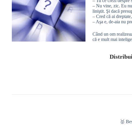
– Tu ce crezi despre 
– Nu vine, zic. Eu nu
liniştit. Şi dacă pres
– Cred că ai dreptate
– Aşa e, de-aia nu pr
Când un om realizează
că e mult mai intelige
Distribui
🥇 Be