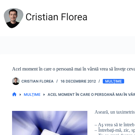
Sari
la
conținut
Acel moment în care o persoană mai în vârstă vrea să înveţe ceva
CRISTIAN FLOREA
16 DECEMBRIE 2012
MULŢIME
MULŢIME
ACEL MOMENT ÎN CARE O PERSOANĂ MAI ÎN VÂR
PRIMA
PAGINĂ
Aseară, un taximetris
– Aş vrea să te întreb
– Întrebaţi-mă, zic, s