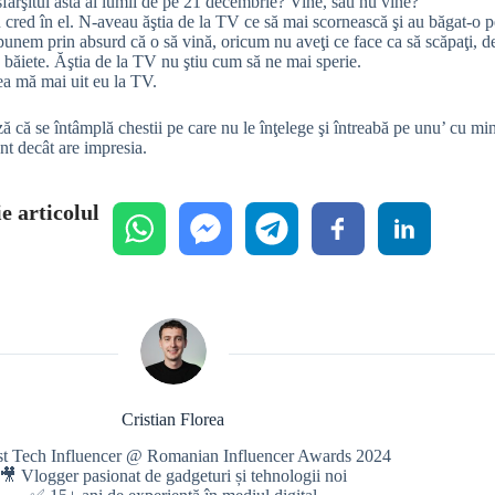
sfârşitul ăsta al lumii de pe 21 decembrie? Vine, sau nu vine?
 cred în el. N-aveau ăştia de la TV ce să mai scornească şi au băgat-o pe 
upunem prin absurd că o să vină, oricum nu aveţi ce face ca să scăpaţi, d
, băiete. Ăştia de la TV nu ştiu cum să ne mai sperie.
ea mă mai uit eu la TV.
 că se întâmplă chestii pe care nu le înţelege şi întreabă pe unu’ cu min
nt decât are impresia.
e articolul
Cristian Florea
st Tech Influencer @ Romanian Influencer Awards 2024
🎥 Vlogger pasionat de gadgeturi și tehnologii noi