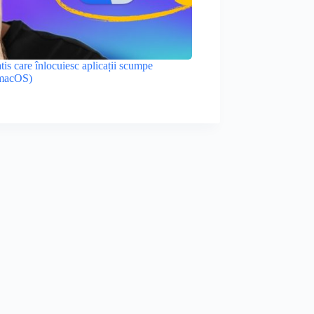
atis care înlocuiesc aplicații scumpe
 macOS)