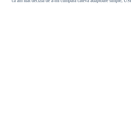
că am luat decizia de a-mi cumpăra câteva adaptoare simple, U