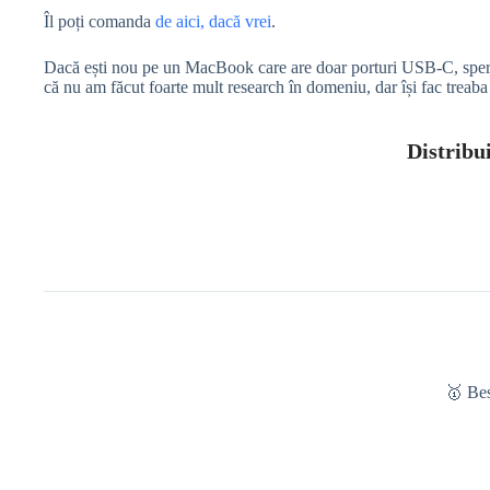
Îl poți comanda
de aici, dacă vrei
.
Dacă ești nou pe un MacBook care are doar porturi USB-C, sper că
că nu am făcut foarte mult research în domeniu, dar își fac treaba f
Distribui
🥇 Be