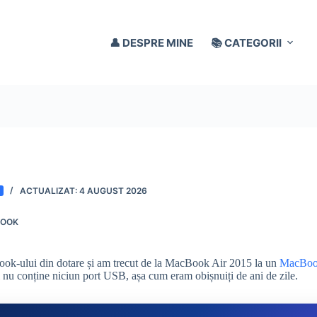
👤 DESPRE MINE
📚 CATEGORII
4 AUGUST 2026
BOOK
ook-ului din dotare și am trecut de la MacBook Air 2015 la un
MacBoo
i nu conține niciun port USB, așa cum eram obișnuiți de ani de zile.