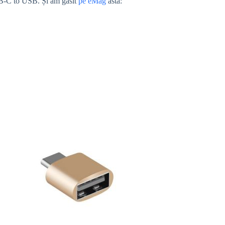
SB-C to USB. Și am găsit
pe eMag
asta: