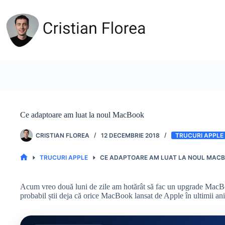
Sari
la
conținut
Ce adaptoare am luat la noul MacBook
CRISTIAN FLOREA
12 DECEMBRIE 2018
TRUCURI APPLE
TRUCURI APPLE
CE ADAPTOARE AM LUAT LA NOUL MAC
PRIMA
PAGINĂ
Acum vreo două luni de zile am hotărât să fac un upgrade MacB
probabil știi deja că orice MacBook lansat de Apple în ultimii an