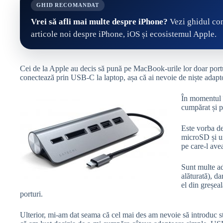
GHID RECOMANDAT
Vrei să afli mai multe despre iPhone?
Vezi ghidul com
articole noi despre iPhone, iOS și ecosistemul Apple.
Cei de la Apple au decis să pună pe MacBook-urile lor doar portur
conectează prin USB-C la laptop, așa că ai nevoie de niște adapt
În momentul î
cumpărat și p
Este vorba de
microSD și un
pe care-l ave
Sunt multe ad
alăturată), d
el din greșeal
porturi.
Ulterior, mi-am dat seama că cel mai des am nevoie să introduc s