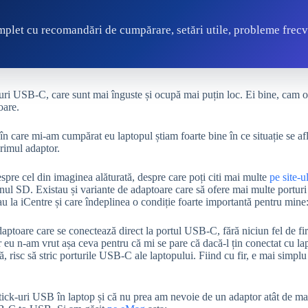
plet cu recomandări de cumpărare, setări utile, probleme frecv
i USB-C, care sunt mai înguste și ocupă mai puțin loc. Ei bine, cam ori
oare.
n care mi-am cumpărat eu laptopul știam foarte bine în ce situație se afl
rimul adaptor.
spre cel din imaginea alăturată, despre care poți citi mai multe
pe site-ul
ul SD. Existau și variante de adaptoare care să ofere mai multe portu
au la iCentre și care îndeplinea o condiție foarte importantă pentru mine
aptoare care se conectează direct la portul USB-C, fără niciun fel de fi
ar eu n-am vrut așa ceva pentru că mi se pare că dacă-l țin conectat cu lap
ă, risc să stric porturile USB-C ale laptopului. Fiind cu fir, e mai simplu
tick-uri USB în laptop și că nu prea am nevoie de un adaptor atât de mar