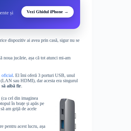
Vezi Ghidul iPhone →
ente și
ce dispozitiv ai avea prin casă, sigur nu se
ă noua jucărie, așa că tot atunci mi-am
 oficial
. El îmi oferă 3 porturi USB, unul
ri (LAN sau HDMI), dar acesta era singurul
:
să aibă fir
.
r (ca cel din imaginea
topul în brațe și apăs pe
 să am grijă de acele
e pentru acest lucru, așa