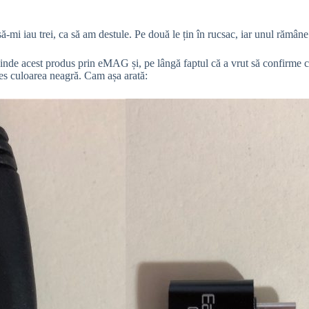
să-mi iau trei, ca să am destule. Pe două le țin în rucsac, iar unul rămâne
vinde acest produs prin eMAG și, pe lângă faptul că a vrut să confirme
les culoarea neagră. Cam așa arată: