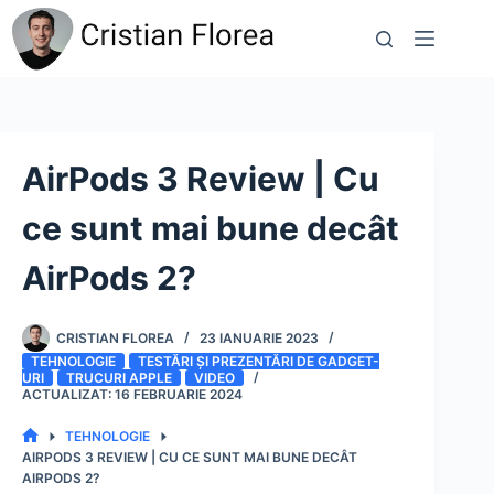
Sari
la
conținut
AirPods 3 Review | Cu
ce sunt mai bune decât
AirPods 2?
CRISTIAN FLOREA
23 IANUARIE 2023
TEHNOLOGIE
TESTĂRI ȘI PREZENTĂRI DE GADGET-
URI
TRUCURI APPLE
VIDEO
16 FEBRUARIE 2024
TEHNOLOGIE
PRIMA
AIRPODS 3 REVIEW | CU CE SUNT MAI BUNE DECÂT
PAGINĂ
AIRPODS 2?