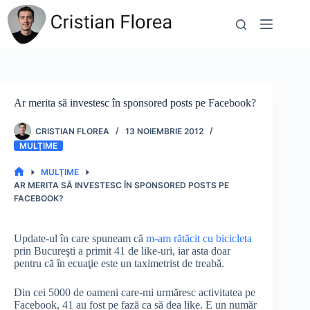
Sari
la
conținut
Ar merita să investesc în sponsored posts pe Facebook?
CRISTIAN FLOREA
13 NOIEMBRIE 2012
MULŢIME
MULŢIME
PRIMA
AR MERITA SĂ INVESTESC ÎN SPONSORED POSTS PE
PAGINĂ
FACEBOOK?
Update-ul în care spuneam că
m-am rătăcit cu bicicleta
prin Bucureşti a primit 41 de like-uri, iar asta doar
pentru că în ecuaţie este un taximetrist de treabă.
Din cei 5000 de oameni care-mi urmăresc activitatea pe
Facebook, 41 au fost pe fază ca să dea like. E un număr