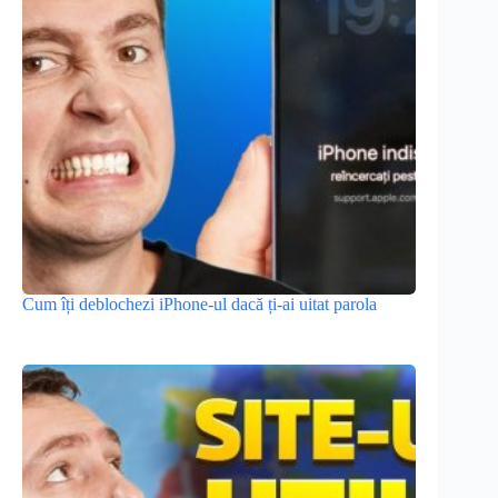
Cum îți deblochezi iPhone-ul dacă ți-ai uitat parola