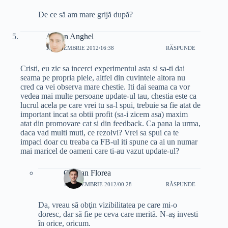
De ce să am mare grijă după?
Adrian Anghel
14 NOIEMBRIE 2012/16:38
RĂSPUNDE
Cristi, eu zic sa incerci experimentul asta si sa-ti dai
seama pe propria piele, altfel din cuvintele altora nu
cred ca vei observa mare chestie. Iti dai seama ca vor
vedea mai multe persoane update-ul tau, chestia este ca
lucrul acela pe care vrei tu sa-l spui, trebuie sa fie atat de
important incat sa obtii profit (sa-i zicem asa) maxim
atat din promovare cat si din feedback. Ca pana la urma,
daca vad multi muti, ce rezolvi? Vrei sa spui ca te
impaci doar cu treaba ca FB-ul iti spune ca ai un numar
mai maricel de oameni care ti-au vazut update-ul?
Cristian Florea
15 NOIEMBRIE 2012/00:28
RĂSPUNDE
Da, vreau să obţin vizibilitatea pe care mi-o
doresc, dar să fie pe ceva care merită. N-aş investi
în orice, oricum.