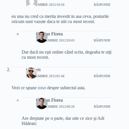
13 NOIEMBRIE 2012/16:50
RĂSPUNDE
eu una nu cred ca merita investit in asa ceva, posturile
oricum sunt vazute daca te uiti cu most recent.
Cristian Florea
13 NOIEMBRIE 2012/20:03
RĂSPUNDE
Dar dacă nu eşti online când scriu, degeaba te uiţi
cu most recent.
isshmen
14 NOIEMBRIE 2012/01:46
RĂSPUNDE
Vezi ce spune
zoso
despre subiectul asta.
Cristian Florea
15 NOIEMBRIE 2012/00:26
RĂSPUNDE
Are dreptate pe o parte, dar uite ce zice şi Adi
Hădean: