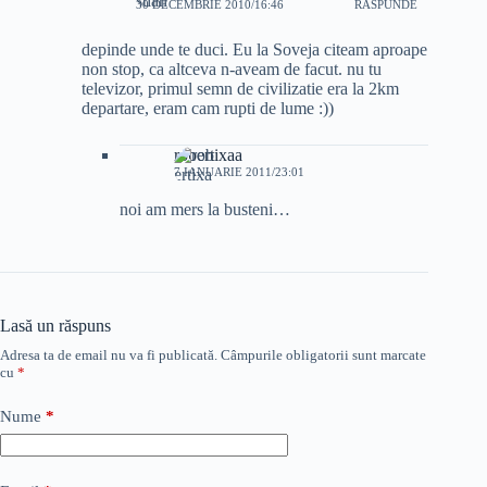
30 DECEMBRIE 2010/16:46
RĂSPUNDE
depinde unde te duci. Eu la Soveja citeam aproape
non stop, ca altceva n-aveam de facut. nu tu
televizor, primul semn de civilizatie era la 2km
departare, eram cam rupti de lume :))
robertixaa
7 IANUARIE 2011/23:01
noi am mers la busteni…
Lasă un răspuns
Adresa ta de email nu va fi publicată.
Câmpurile obligatorii sunt marcate
cu
*
Nume
*