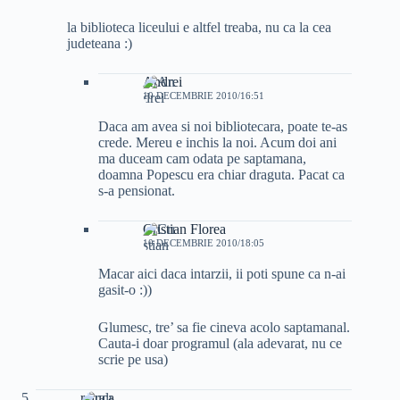
la biblioteca liceului e altfel treaba, nu ca la cea
judeteana :)
Andrei
10 DECEMBRIE 2010/16:51
Daca am avea si noi bibliotecara, poate te-as
crede. Mereu e inchis la noi. Acum doi ani
ma duceam cam odata pe saptamana,
doamna Popescu era chiar draguta. Pacat ca
s-a pensionat.
Cristian Florea
10 DECEMBRIE 2010/18:05
Macar aici daca intarzii, ii poti spune ca n-ai
gasit-o :))
Glumesc, tre’ sa fie cineva acolo saptamanal.
Cauta-i doar programul (ala adevarat, nu ce
scrie pe usa)
raluca