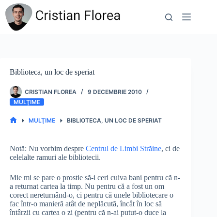
Sari
la
conținut
Biblioteca, un loc de speriat
CRISTIAN FLOREA
9 DECEMBRIE 2010
MULŢIME
MULŢIME
BIBLIOTECA, UN LOC DE SPERIAT
PRIMA
PAGINĂ
Notă: Nu vorbim despre
Centrul de Limbi Străine
, ci de
celelalte ramuri ale bibliotecii.
Mie mi se pare o prostie să-i ceri cuiva bani pentru că n-
a returnat cartea la timp. Nu pentru că a fost un om
corect nereturnând-o, ci pentru că unele bibliotecare o
fac într-o manieră atât de neplăcută, încât în loc să
întârzii cu cartea o zi (pentru că n-ai putut-o duce la