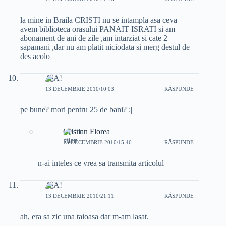
la mine in Braila CRISTI nu se intampla asa ceva
avem biblioteca orasului PANAIT ISRATI si am
abonament de ani de zile ,am intarziat si cate 2
sapamani ,dar nu am platit niciodata si merg destul de
des acolo
A!
13 DECEMBRIE 2010/10:03
RĂSPUNDE
pe bune? mori pentru 25 de bani? :|
Cristian Florea
13 DECEMBRIE 2010/15:46
RĂSPUNDE
n-ai inteles ce vrea sa transmita articolul
A!
13 DECEMBRIE 2010/21:11
RĂSPUNDE
ah, era sa zic una taioasa dar m-am lasat.