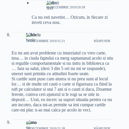
Andrei
10 DECEMBRIE 2010/20:39
Ca nu esti navetist… Oricum, in fiecare zi
inveti ceva nou.
Mihaela
11 DECEMBRIE 2010/15:21
RĂSPUNDE
Eu nu am avut probleme cu intarziatul cu vreo carte,
insa… in ciuda faptului ca merg saptamanal acolo si stiu
si regulile comportamentale si nu intru in biblioteca ca
… fara sa salut, (desi 3 din 5 ori nu mi se raspunde),
uneori sunt primita cu atitudini foarte urate.
Si cartile sunt puse cam aiurea si nu prea sunt al locul
lor… si de multe ori cauti o carte si figureaza ca fiind la
raft pe calculator si stai 7 ani si o cauti si daca, Doamne
fereste, cumva ceri ajutorul si le rogi sa se uite in
depozit… Urat, eu incerc sa suport situatia pentru ca nu
am incotro, daca mi-as permite sa imi cumpar cartile
care-mi plac n-as mai calca pe acolo in veci.
anana
12 DECEMBRIE 2010/21:38
RĂSPUNDE