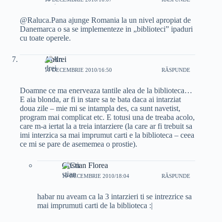
@Raluca.Pana ajunge Romania la un nivel apropiat de
Danemarca o sa se implementeze in „biblioteci” ipaduri
cu toate operele.
Andrei
10 DECEMBRIE 2010/16:50
RĂSPUNDE
Doamne ce ma enerveaza tantile alea de la biblioteca…
E aia blonda, ar fi in stare sa te bata daca ai intarziat
doua zile – mie mi se intampla des, ca sunt navetist,
program mai complicat etc. E totusi una de treaba acolo,
care m-a iertat la a treia intarziere (la care ar fi trebuit sa
imi interzica sa mai imprumut carti e la biblioteca – ceea
ce mi se pare de asememea o prostie).
Cristian Florea
10 DECEMBRIE 2010/18:04
RĂSPUNDE
habar nu aveam ca la 3 intarzieri ti se intrezrice sa
mai imprumuti carti de la biblioteca :|