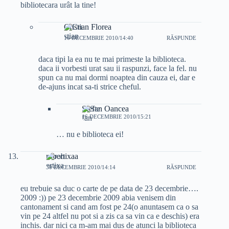
bibliotecara urât la tine!
Cristian Florea
16 DECEMBRIE 2010/14:40
RĂSPUNDE
daca tipi la ea nu te mai primeste la biblioteca.
daca ii vorbesti urat sau ii raspunzi, face la fel. nu
spun ca nu mai dormi noaptea din cauza ei, dar e
de-ajuns incat sa-ti strice cheful.
Stefan Oancea
16 DECEMBRIE 2010/15:21
… nu e biblioteca ei!
robertixaa
30 DECEMBRIE 2010/14:14
RĂSPUNDE
eu trebuie sa duc o carte de pe data de 23 decembrie….
2009 :)) pe 23 decembrie 2009 abia venisem din
cantonament si cand am fost pe 24(o anuntasem ca o sa
vin pe 24 altfel nu pot si a zis ca sa vin ca e deschis) era
inchis. dar nici ca m-am mai dus de atunci la biblioteca