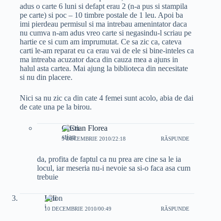
adus o carte 6 luni si defapt erau 2 (n-a pus si stampila
pe carte) si poc – 10 timbre postale de 1 leu. Apoi ba
imi pierdeau permisul si ma intrebau amenintator daca
nu cumva n-am adus vreo carte si negasindu-l scriau pe
hartie ce si cum am imprumutat. Ce sa zic ca, cateva
carti le-am reparat eu ca erau vai de ele si bine-inteles ca
ma intreaba acuzator daca din cauza mea a ajuns in
halul asta cartea. Mai ajung la biblioteca din necesitate
si nu din placere.
Nici sa nu zic ca din cate 4 femei sunt acolo, abia de dai
de cate una pe la birou.
Cristian Florea
9 DECEMBRIE 2010/22:18
RĂSPUNDE
da, profita de faptul ca nu prea are cine sa le ia
locul, iar meseria nu-i nevoie sa si-o faca asa cum
trebuie
Ioni
10 DECEMBRIE 2010/00:49
RĂSPUNDE