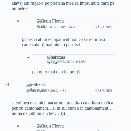
aia=)) am rugat-o pe prietena mea sa imprumute carti pe
numele ei
Cristian Florea
30 DECEMBRIE 2010/14:48
RĂSPUNDE
platesti cat un echipament nou ca sa returnezi
cartea aia :)) mai bine o pastrezi
robertixaa
30 DECEMBRIE 2010/14:50
pai nu o mai dau inapoi:))
robertixaa
30 DECEMBRIE 2010/14:51
RĂSPUNDE
si culmea e ca nici macar nu am citit-o ca o luasem cica
pentru cantonament…si tu stii cum e in cantonament…
numa de citit nu ai chef…:)))
Cristian Florea