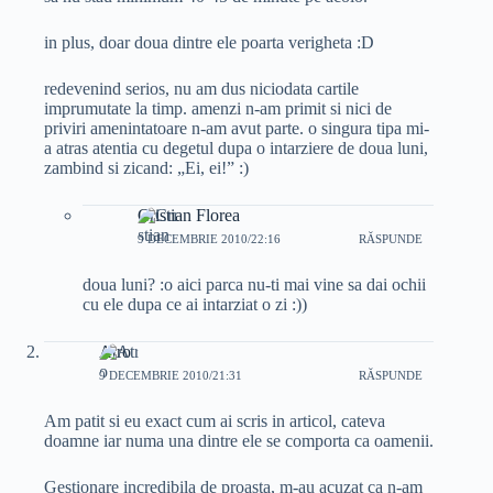
in plus, doar doua dintre ele poarta verigheta :D
redevenind serios, nu am dus niciodata cartile
imprumutate la timp. amenzi n-am primit si nici de
priviri amenintatoare n-am avut parte. o singura tipa mi-
a atras atentia cu degetul dupa o intarziere de doua luni,
zambind si zicand: „Ei, ei!” :)
Cristian Florea
9 DECEMBRIE 2010/22:16
RĂSPUNDE
doua luni? :o aici parca nu-ti mai vine sa dai ochii
cu ele dupa ce ai intarziat o zi :))
Atro
9 DECEMBRIE 2010/21:31
RĂSPUNDE
Am patit si eu exact cum ai scris in articol, cateva
doamne iar numa una dintre ele se comporta ca oamenii.
Gestionare incredibila de proasta, m-au acuzat ca n-am