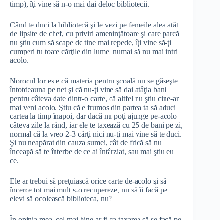
timp), îţi vine să n-o mai dai deloc bibliotecii.
Când te duci la bibliotecă şi le vezi pe femeile alea atât
de lipsite de chef, cu priviri ameninţătoare şi care parcă
nu ştiu cum să scape de tine mai repede, îţi vine să-ţi
cumperi tu toate cărţile din lume, numai să nu mai intri
acolo.
Norocul lor este că materia pentru şcoală nu se găseşte
întotdeauna pe net şi că nu-ţi vine să dai atâţia bani
pentru câteva date dintr-o carte, că altfel nu ştiu cine-ar
mai veni acolo. Ştiu că e frumos din partea ta să aduci
cartea la timp înapoi, dar dacă nu poţi ajunge pe-acolo
câteva zile la rând, iar ele te taxează cu 25 de bani pe zi,
normal că la vreo 2-3 cărţi nici nu-ţi mai vine să te duci.
Şi nu neapărat din cauza sumei, cât de frică să nu
înceapă să te înterbe de ce ai întârziat, sau mai ştiu eu
ce.
Ele ar trebui să preţuiască orice carte de-acolo şi să
încerce tot mai mult s-o recupereze, nu să îi facă pe
elevi să ocolească biblioteca, nu?
În opinia mea, cel mai bine ar fi ca taxarea să se facă pe