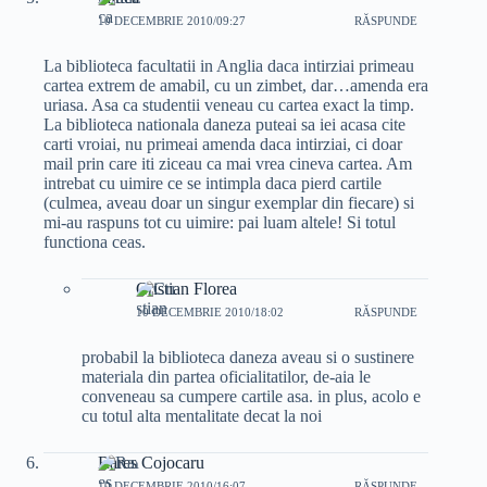
10 DECEMBRIE 2010/09:27
RĂSPUNDE
La biblioteca facultatii in Anglia daca intirziai primeau
cartea extrem de amabil, cu un zimbet, dar…amenda era
uriasa. Asa ca studentii veneau cu cartea exact la timp.
La biblioteca nationala daneza puteai sa iei acasa cite
carti vroiai, nu primeai amenda daca intirziai, ci doar
mail prin care iti ziceau ca mai vrea cineva cartea. Am
intrebat cu uimire ce se intimpla daca pierd cartile
(culmea, aveau doar un singur exemplar din fiecare) si
mi-au raspuns tot cu uimire: pai luam altele! Si totul
functiona ceas.
Cristian Florea
10 DECEMBRIE 2010/18:02
RĂSPUNDE
probabil la biblioteca daneza aveau si o sustinere
materiala din partea oficialitatilor, de-aia le
conveneau sa cumpere cartile asa. in plus, acolo e
cu totul alta mentalitate decat la noi
Rares Cojocaru
10 DECEMBRIE 2010/16:07
RĂSPUNDE