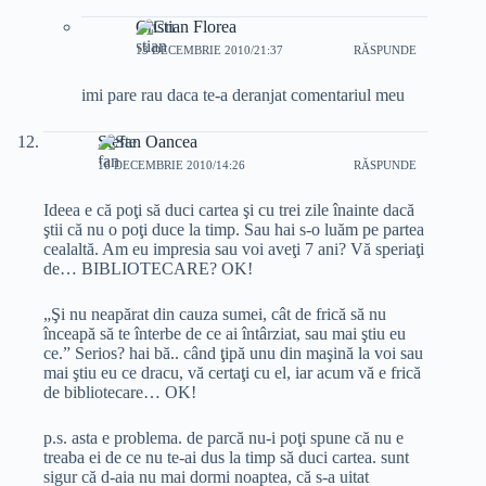
Cristian Florea
13 DECEMBRIE 2010/21:37
RĂSPUNDE
imi pare rau daca te-a deranjat comentariul meu
Stefan Oancea
16 DECEMBRIE 2010/14:26
RĂSPUNDE
Ideea e că poţi să duci cartea şi cu trei zile înainte dacă
ştii că nu o poţi duce la timp. Sau hai s-o luăm pe partea
cealaltă. Am eu impresia sau voi aveţi 7 ani? Vă speriaţi
de… BIBLIOTECARE? OK!
„Şi nu neapărat din cauza sumei, cât de frică să nu
înceapă să te înterbe de ce ai întârziat, sau mai ştiu eu
ce.” Serios? hai bă.. când ţipă unu din maşină la voi sau
mai ştiu eu ce dracu, vă certaţi cu el, iar acum vă e frică
de bibliotecare… OK!
p.s. asta e problema. de parcă nu-i poţi spune că nu e
treaba ei de ce nu te-ai dus la timp să duci cartea. sunt
sigur că d-aia nu mai dormi noaptea, că s-a uitat