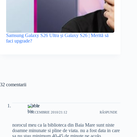
Samsung Galaxy S26 Ultra și Galaxy S26 | Merită să
faci upgrade?
32 comentarii
robbie
9 DECEMBRIE 2010/21:12
RĂSPUNDE
norocul meu ca la biblioteca din Baia Mare sunt niste
doamne minunate si pline de viata. nu a fost data in care
sa nu stau minimum 40-45 de minute pe acolo.