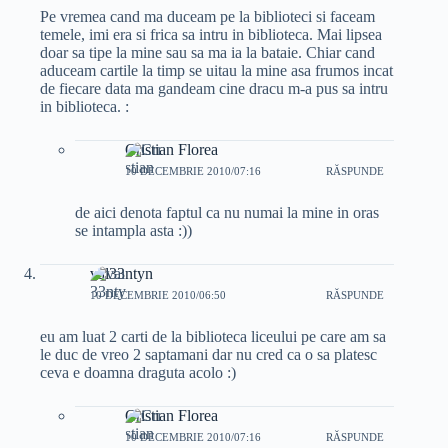
Pe vremea cand ma duceam pe la biblioteci si faceam
temele, imi era si frica sa intru in biblioteca. Mai lipsea
doar sa tipe la mine sau sa ma ia la bataie. Chiar cand
aduceam cartile la timp se uitau la mine asa frumos incat
de fiecare data ma gandeam cine dracu m-a pus sa intru
in biblioteca. :
Cristian Florea
10 DECEMBRIE 2010/07:16
RĂSPUNDE
de aici denota faptul ca nu numai la mine in oras
se intampla asta :))
val33ntyn
10 DECEMBRIE 2010/06:50
RĂSPUNDE
eu am luat 2 carti de la biblioteca liceului pe care am sa
le duc de vreo 2 saptamani dar nu cred ca o sa platesc
ceva e doamna draguta acolo :)
Cristian Florea
10 DECEMBRIE 2010/07:16
RĂSPUNDE