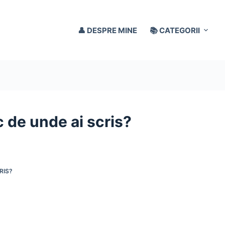
👤 DESPRE MINE
📚 CATEGORII
c de unde ai scris?
RIS?