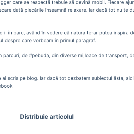
gger care se respectă trebuie să devină mobil. Fiecare ajung
are dată plecările înseamnă relaxare. Iar dacă tot nu te du
scrii în parc, având în vedere că natura te-ar putea inspira de
ocul despre care vorbeam în primul paragraf.
n parcuri, de #pebuda, din diverse mijloace de transport, d
 ai scris pe blog. Iar dacă tot dezbatem subiectul ăsta, aici
cebook
Distribuie articolul