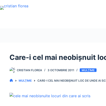
Sari
la
conținut
Care-i cel mai neobişnuit lo
CRISTIAN FLOREA
3 OCTOMBRIE 2011
MULŢIME
MULŢIME
CARE-I CEL MAI NEOBIŞNUIT LOC DE UNDE AI SC
PRIMA
PAGINĂ