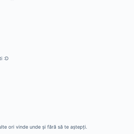
i :D
te ori vinde unde şi fără să te aştepţi.