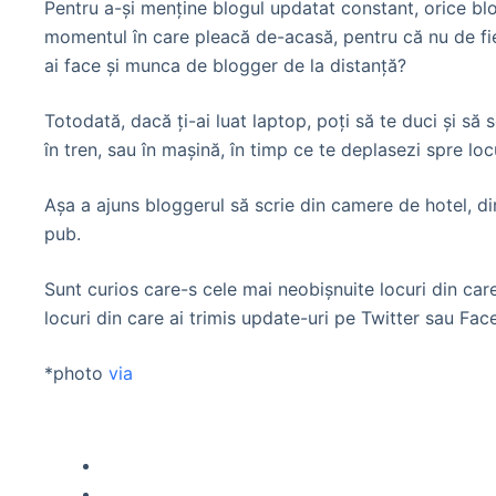
Pentru a-şi menţine blogul updatat constant, orice blo
momentul în care pleacă de-acasă, pentru că nu de fiec
ai face şi munca de blogger de la distanţă?
Totodată, dacă ţi-ai luat laptop, poţi să te duci şi să 
în tren, sau în maşină, în timp ce te deplasezi spre l
Aşa a ajuns bloggerul să scrie din camere de hotel, di
pub.
Sunt curios care-s cele mai neobişnuite locuri din care
locuri din care ai trimis update-uri pe Twitter sau Fa
*photo
via