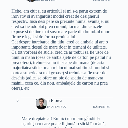
Hehe, am citit si eu articolul si mi s-a parut extrem de
inovativ si avangardist model creat de designerul
respectiv. Insa desi pare sa prezinte numai avantaje, nu
cred sa fie adoptat prea curand, tocmai din cauzele
expuse si de tine mai sus: mare parte din brand-ul unor
firme e legat si de forma produsului.
Cat despre intrebarea din titlu, cred ca ambalajul are o
importanta destul de mare doar in termeni de utilitate.
Ca tot vorbeai de sticle, cred ca ar trebui sa fie usor de
tinut in mana (ceea ce ambalajele de carton pe patrat nu
prea ofera), trebuie sa nu iti scape din mana (de asta
majoritatea sticlelor au mijlocul mai subtire si fundul si
partea superioara mai groase) si trebuie sa fie usor de
deschis (adica sa ofere un pic de spatiu de manevra
mainii, ceea ce, din nou, ambalajele de carton nu prea
ofera), etc.
Cristian Florea
8 APRILIE 2012/07:27
RĂSPUNDE
Mare dreptate ai! Eu nici nu m-am gândit la
uşurinţa cu care poate fi ţinută o sticlă în mână,