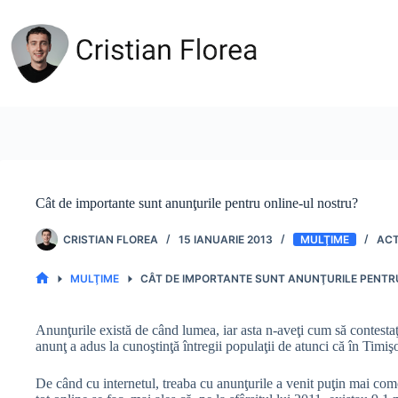
Sari
la
conținut
Cât de importante sunt anunţurile pentru online-ul nostru?
CRISTIAN FLOREA
15 IANUARIE 2013
MULŢIME
MULŢIME
CÂT DE IMPORTANTE SUNT ANUNŢURILE PENTR
PRIMA
PAGINĂ
Anunţurile există de când lumea, iar asta n-aveţi cum să contesta
anunţ a adus la cunoştinţă întregii populaţii de atunci că în Timi
De când cu internetul, treaba cu anunţurile a venit puţin mai com