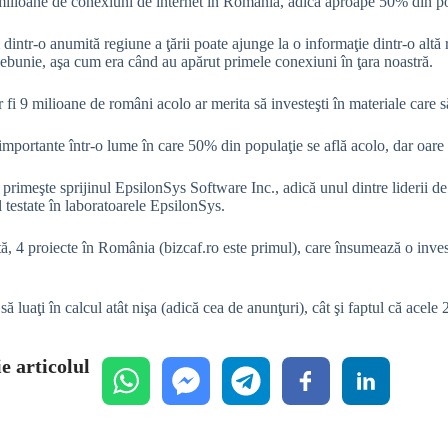
9,1 milioane de conexiuni de internet în România, adică aproape 50% din p
intr-o anumită regiune a ţării poate ajunge la o informaţie dintr-o altă r
 nebunie, aşa cum era când au apărut primele conexiuni în ţara noastră.
fi 9 milioane de români acolo ar merita să investeşti în materiale care să
 importante într-o lume în care 50% din populaţie se află acolo, dar oare
i, primeşte sprijinul EpsilonSys Software Inc., adică unul dintre liderii d
l testate în laboratoarele EpsilonSys.
ă, 4 proiecte în România (bizcaf.ro este primul), care însumează o inve
 luaţi în calcul atât nişa (adică cea de anunţuri), cât şi faptul că acele 2
e articolul