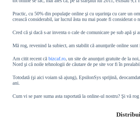
tot online se fac, mai ales că, pe la sfârşitul lui 2011, existau 
Practic, cu 50% din populaţie online şi cu uşurinţa cu care un om d
crească considerabil, iar lucrul ăsta nu mai poate fi considerat o
Cred că şi dacă s-ar inventa o cale de comunicare pe sub apă şi ar 
Mă rog, revenind la subiect, am stabilit că anunţurile online sunt
Am citit recent că
bizcaf.ro
, un site de anunţuri gratuite de la no
Nord şi că noile tehnologii de căutare de pe site vor fi în prealabi
Totodată (şi aici voiam să ajung), EpsilonSys sprijină, deocamdat
ani.
Cum vi se pare suma asta raportată la online-ul nostru? Şi vă rog să
Distribui