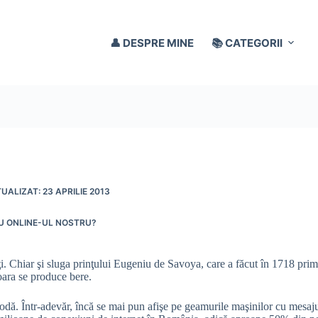
👤 DESPRE MINE
📚 CATEGORII
23 APRILIE 2013
U ONLINE-UL NOSTRU?
ţi. Chiar şi sluga prinţului Eugeniu de Savoya, care a făcut în 1718 prim
şoara se produce bere.
odă. Într-adevăr, încă se mai pun afişe pe geamurile maşinilor cu mesaju