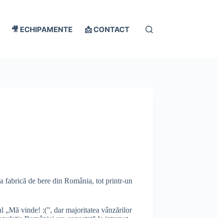
🎥 ECHIPAMENTE
📩 CONTACT
a fabrică de bere din România, tot printr-un
l „Mă vinde! :(”, dar majoritatea vânzărilor