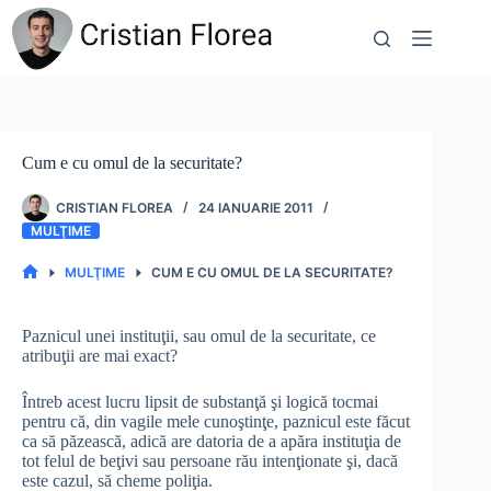
Sari
la
conținut
Cum e cu omul de la securitate?
CRISTIAN FLOREA
24 IANUARIE 2011
MULŢIME
MULŢIME
CUM E CU OMUL DE LA SECURITATE?
PRIMA
PAGINĂ
Paznicul unei instituţii, sau omul de la securitate, ce
atribuţii are mai exact?
Întreb acest lucru lipsit de substanţă şi logică tocmai
pentru că, din vagile mele cunoştinţe, paznicul este făcut
ca să păzească, adică are datoria de a apăra instituţia de
tot felul de beţivi sau persoane rău intenţionate şi, dacă
este cazul, să cheme poliţia.