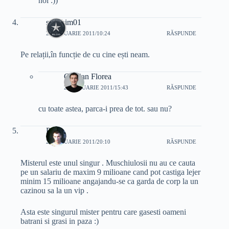
noi :))
starchim01
25 IANUARIE 2011/10:24
RĂSPUNDE
Pe relații,în funcție de cu cine ești neam.
Cristian Florea
25 IANUARIE 2011/15:43
RĂSPUNDE
cu toate astea, parca-i prea de tot. sau nu?
Perfu
25 IANUARIE 2011/20:10
RĂSPUNDE
Misterul este unul singur . Muschiulosii nu au ce cauta
pe un salariu de maxim 9 milioane cand pot castiga lejer
minim 15 milioane angajandu-se ca garda de corp la un
cazinou sa la un vip .
Asta este singurul mister pentru care gasesti oameni
batrani si grasi in paza :)