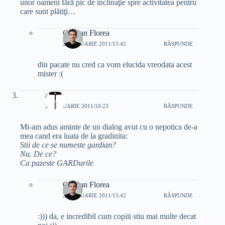
unor oameni fără pic de înclinaţie spre activitatea pentru
care sunt plătiţi…
Cristian Florea
25 IANUARIE 2011/15:42
RĂSPUNDE
din pacate nu cred ca vom elucida vreodata acest
mister :(
alibus
25 IANUARIE 2011/10:23
RĂSPUNDE
Mi-am adus aminte de un dialog avut cu o nepotica de-a
mea cand era luata de la gradinita:
Stii de ce se numeste gardian?
Nu. De ce?
Ca pazeste GARDurile
Cristian Florea
25 IANUARIE 2011/15:42
RĂSPUNDE
:))) da, e incredibil cum copiii stiu mai multe decat