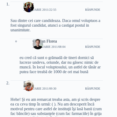
i4ever
24 IANUARIE 2011/22:55
RĂSPUNDE
Sau dintre cei care candideaza. Daca omul voluptuos a
fost singurul candidat, atunci a castigat postul in
unanimitate.
Cristian Florea
25 IANUARIE 2011/08:04
RĂSPUNDE
eu cred că sunt o grămadă de tineri dornici să
lucreze undeva, oriunde, dar nu găsesc nimic de
muncă. în locul voluptosului, un astfel de tânăr ar
putea face treabă de 1000 de ori mai bună
Dorin
25 IANUARIE 2011/09:30
RĂSPUNDE
Hehe! Şi eu am remarcat treaba asta, am şi scris despre
ea cu ceva timp în urmă: ( ). Nu am descoperit încă
motivul pentru care astfel de instituţii îşi lasă banii (cum
fac băncile) sau substanţele (cum fac farmaciile) în grija