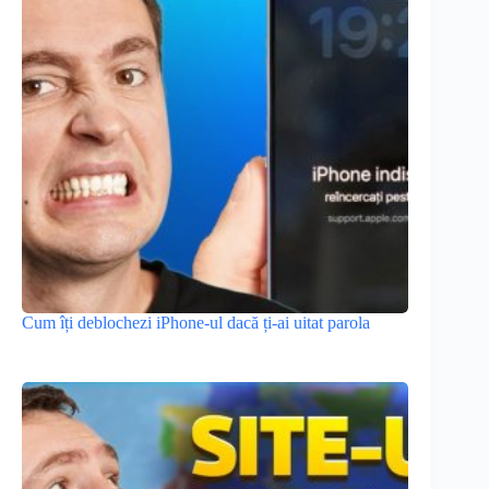
Cum îți deblochezi iPhone-ul dacă ți-ai uitat parola