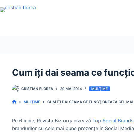
Sari
la
conținut
Cum îţi dai seama ce funcţi
CRISTIAN FLOREA
29 MAI 2014
MULŢIME
MULŢIME
CUM ÎŢI DAI SEAMA CE FUNCŢIONEAZĂ CEL MAI 
PRIMA
PAGINĂ
Pe 6 iunie, Revista Biz organizează
Top Social Brands
brandurilor cu cele mai bune prezenţe în Social Media