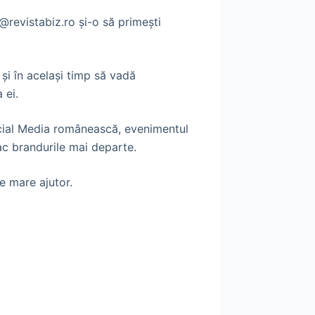
@revistabiz.ro şi-o să primeşti
şi în acelaşi timp să vadă
 ei.
Social Media românească, evenimentul
ac brandurile mai departe.
te mare ajutor.