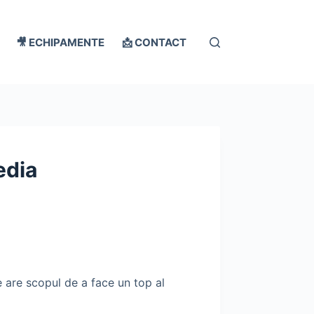
🎥 ECHIPAMENTE
📩 CONTACT
edia
e are scopul de a face un top al