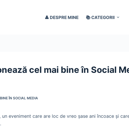
👤 DESPRE MINE
📚 CATEGORII
onează cel mai bine în Social M
BINE ÎN SOCIAL MEDIA
, un eveniment care are loc de vreo şase ani încoace şi car
.