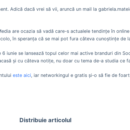
ent. Adică dacă vrei să vii, aruncă un mail la gabriela.matei
edia are ocazia să vadă care-s actualele tendinţe în online 
colo, în speranţa că se mai pot fura câteva cunoştinţe de la
e 6 iunie se lansează topul celor mai active branduri din 
 acasă şi cu câteva notiţe, nu doar cu tema de-a studia ce f
ntului
este aici
, iar networkingul e gratis şi-o să fie de foar
Distribuie articolul