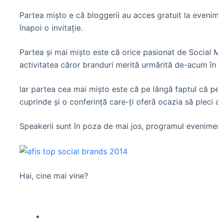
Partea mişto e că bloggerii au acces gratuit la evenim
înapoi o invitaţie.
Partea şi mai mişto este că orice pasionat de Social M
activitatea căror branduri merită urmărită de-acum în 
Iar partea cea mai mişto este că pe lângă faptul că p
cuprinde şi o conferinţă care-ţi oferă ocazia să pleci
Speakerii sunt în poza de mai jos, programul evenime
Hai, cine mai vine?