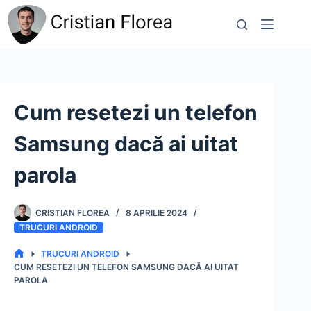
Sari
la
conținut
Cum resetezi un telefon
Samsung dacă ai uitat
parola
CRISTIAN FLOREA
8 APRILIE 2024
TRUCURI ANDROID
TRUCURI ANDROID
PRIMA
CUM RESETEZI UN TELEFON SAMSUNG DACĂ AI UITAT
PAGINĂ
PAROLA