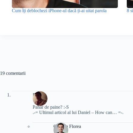
Cum îți deblochezi iPhone-ul dacă ți-ai uitat parola
8 s
19 comentarii
Daniel
Pahar de paine? :-S
.-= Ultimul articol al lui Daniel – How can… =-.
Cristian Florea