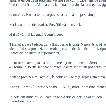
angajat de cei de la supermarket (nu ştiu cum îi zice), ăla de avea g
beri că-i dă banii. Ăla s-a dus, le-a luat, le-a dus la casă (şi da, ţi
Glumeam. Nu s-a terminat povestea aşa, că era prea simplu.
Vă las un rând de respiro. Pregătiţi-vă de măcel.
Hai că vă mai las unu! Acum începe:
Ţiganul a dat să plece, dar a lăsat berile la casă. Nenea ăsta, băiat
alcoolului şi a prostiei, mai mult a prostiei decât a alcoolului, ti
(adică ăla de lucra la supermarket):
– Du berile acolo, la ăla, e finu’ meu şi tre’ să bem amândoi
– Domnule, berile sunt ale dumneavoastră, iar eu nu pot părăsi i
* ţin să precizez că „acolo”, în contextul de faţă, reprezintă circa
Zbang! Remus îi lipeşte o palmă lui x. X, fiind un tip bine făcut ş
În cele din urmă nu ştiu care unde s-a dus cu berile sau cu ochii
părăsit magazinaşul.