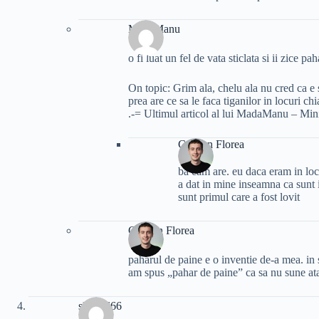
MadaManu
o fi luat un fel de vata sticlata si ii zice
On topic: Grim ala, chelu ala nu cred ca e 
prea are ce sa le faca tiganilor in locuri ch
.-= Ultimul articol al lui MadaManu – Min
Cristian Florea
ba cam are. eu daca eram in locu
a dat in mine inseamna ca sunt i
sunt primul care a fost lovit
Cristian Florea
paharul de paine e o inventie de-a mea. in
am spus „pahar de paine” ca sa nu sune at
slayer666