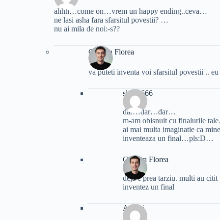
ahhh…come on…vrem un happy ending..ceva…
ne lasi asha fara sfarsitul povestii? …
nu ai mila de noi:-s??
Cristian Florea
va puteti inventa voi sfarsitul povestii .. e
slayer666
dar…dar…dar…
m-am obisnuit cu finalurile ta
ai mai multa imaginatie ca mi
inventeaza un final…pls:D…
Cristian Florea
deja e prea tarziu. multi au citit
inventez un final
Andrei