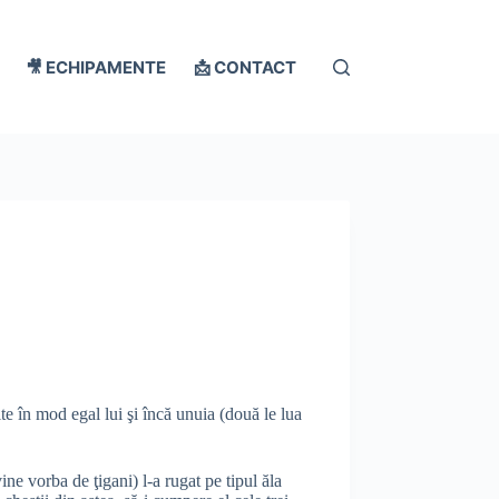
🎥 ECHIPAMENTE
📩 CONTACT
te în mod egal lui şi încă unuia (două le lua
ne vorba de ţigani) l-a rugat pe tipul ăla