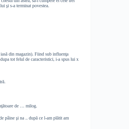
 chestii din astea, să-i cumpere el cele trei
nului şi s-a terminat povestea.
să iasă din magazin). Fiind sub influenţa
pa tot felul de caracteristici, i-a spus lui x
tră.
ninţătoare de … milog.
e pâine şi na .. după ce l-am plătit am