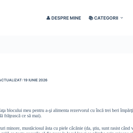
👤 DESPRE MINE
📚 CATEGORII
19 IUNIE 2026
aţa blocului meu pentru a-şi alimenta rezervorul cu încă trei beri împărţi
lă frăţească ce să mai).
i minore, mustăciosul ăsta cu piele câcănie (da, ştiu, sunt rasist când vi