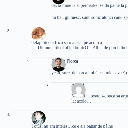
da. la mine la supermarket se da paine la p
nu bai, glumesc. sunt ironic atunci cand s
bubicO
defapt iti era frica sa mai stai pe acolo :(
.-= Ultimul articol al lui bubicO – Albia de porci din 
Cristian Florea
yeah, sure. de parca imi facea mie ceva :))
Andrei
Mai stii… poate s-apuca sa arunc
lat acolo…
Thew
Totusi nu am inteles…ce e ala pahar de pâine