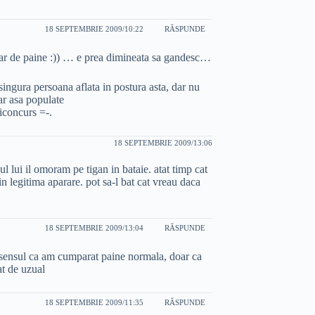
18 SEPTEMBRIE 2009/10:22
RĂSPUNDE
 pahar de paine :)) … e prea dimineata sa gandesc…
singura persoana aflata in postura asta, dar nu
iar asa populate
iconcurs =-.
18 SEPTEMBRIE 2009/13:06
l lui il omoram pe tigan in bataie. atat timp cat
n legitima aparare. pot sa-l bat cat vreau daca
18 SEPTEMBRIE 2009/13:04
RĂSPUNDE
 sensul ca am cumparat paine normala, doar ca
at de uzual
18 SEPTEMBRIE 2009/11:35
RĂSPUNDE