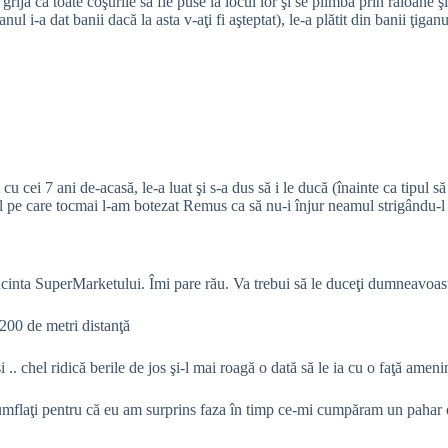
rijă ca toate coşurile să fie puse la locul lor şi se plimba prin raioane şi
ganul i-a dat banii dacă la asta v-aţi fi aşteptat), le-a plătit din banii ţiga
 cu cei 7 ani de-acasă, le-a luat şi s-a dus să i le ducă (înainte ca tipul 
pul pe care tocmai l-am botezat Remus ca să nu-i înjur neamul strigându-l du
ncinta SuperMarketului. Îmi pare rău. Va trebui să le duceţi dumneavoas
 200 de metri distanţă
i .. chel ridică berile de jos şi-l mai roagă o dată să le ia cu o faţă ame
 umflaţi pentru că eu am surprins faza în timp ce-mi cumpăram un pahar d