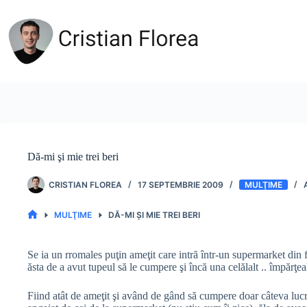
Sari
la
conținut
Dă-mi şi mie trei beri
CRISTIAN FLOREA
17 SEPTEMBRIE 2009
MULŢIME
MULŢIME
DĂ-MI ŞI MIE TREI BERI
PRIMA
PAGINĂ
Se ia un rromales puţin ameţit care intră într-un supermarket din f
ăsta de a avut tupeul să le cumpere şi încă una celălalt .. împărţea
Fiind atât de ameţit şi având de gând să cumpere doar câteva lucrur