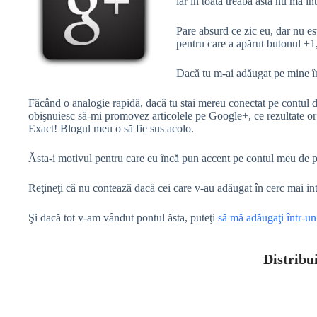
iar în toată treaba asta nu mă i
Pare absurd ce zic eu, dar nu es
pentru care a apărut butonul +1,
Dacă tu m-ai adăugat pe mine în
Făcând o analogie rapidă, dacă tu stai mereu conectat pe contul 
obişnuiesc să-mi promovez articolele pe Google+, ce rezultate or s
Exact! Blogul meu o să fie sus acolo.
Ăsta-i motivul pentru care eu încă pun accent pe contul meu de p
Reţineţi că nu contează dacă cei care v-au adăugat în cerc mai intr
Şi dacă tot v-am vândut pontul ăsta, puteţi
să mă adăugaţi într-un
Distribui