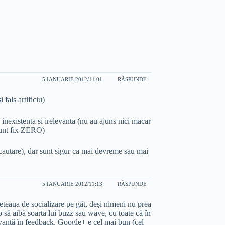
5 IANUARIE 2012/11:01
RĂSPUNDE
 fals artificiu)
c inexistenta si irelevanta (nu au ajuns nici macar
a sunt fix ZERO)
 cautare), dar sunt sigur ca mai devreme sau mai
5 IANUARIE 2012/11:13
RĂSPUNDE
eţeaua de socializare pe gât, deşi nimeni nu prea
 să aibă soarta lui buzz sau wave, cu toate că în
vanţă în feedback, Google+ e cel mai bun (cel