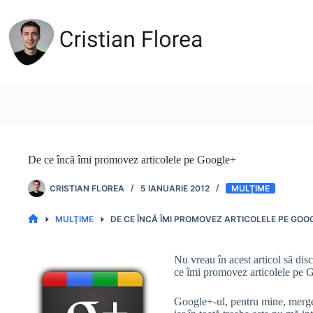
Sari
la
conținut
De ce încă îmi promovez articolele pe Google+
CRISTIAN FLOREA
5 IANUARIE 2012
MULŢIME
MULŢIME
DE CE ÎNCĂ ÎMI PROMOVEZ ARTICOLELE PE GOO
PRIMA
PAGINĂ
Nu vreau în acest articol să dis
ce îmi promovez articolele pe Go
Google+-ul, pentru mine, mer