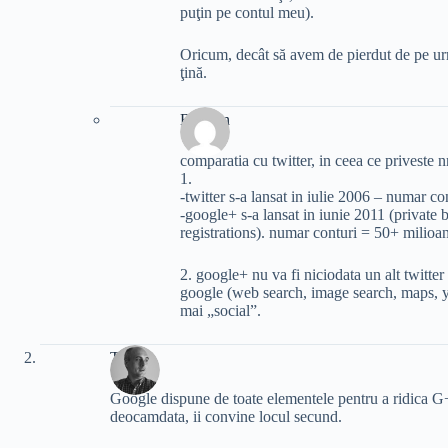
puţin pe contul meu).
Oricum, decât să avem de pierdut de pe urm
ţină.
Bogdan
comparatia cu twitter, in ceea ce priveste n
1.
-twitter s-a lansat in iulie 2006 – numar co
-google+ s-a lansat in iunie 2011 (private 
registrations). numar conturi = 50+ milioan
2. google+ nu va fi niciodata un alt twitte
google (web search, image search, maps, y
mai „social”.
Tudor
Google dispune de toate elementele pentru a ridica G
deocamdata, ii convine locul secund.