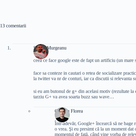
13 comentarii
Stefan Murgeanu
ceea ce face google este de fapt un artificiu (un mare si
face sa conteze in cautari o retea de socializare practi
la twitter va nr de conturi, iar ca discutii si relevant
si eu am butonul de g+ din acelasi motiv (rezultate la
tarziu G+ va avea soarta buzz sau wave…
Cristian Florea
Într-adevăr, Google+ încearcă să ne bage r
o vrea. Şi eu presimt că la un moment dat o
momentul de faţă, când vine vorba de rele