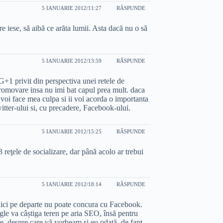
5 IANUARIE 2012/11:27
RĂSPUNDE
e iese, să aibă ce arăta lumii. Asta dacă nu o să
5 IANUARIE 2012/13:59
RĂSPUNDE
 G+1 privit din perspectiva unei retele de
promovare insa nu imi bat capul prea mult. daca
voi face mea culpa si ii voi acorda o importanta
tter-ului si, cu precadere, Facebook-ului.
5 IANUARIE 2012/15:25
RĂSPUNDE
3 reţele de socializare, dar până acolo ar trebui
5 IANUARIE 2012/18:14
RĂSPUNDE
nici pe departe nu poate concura cu Facebook.
gle va câștiga teren pe aria SEO, însă pentru
e, despre care vă vorbeam și eu odată, de fapt,