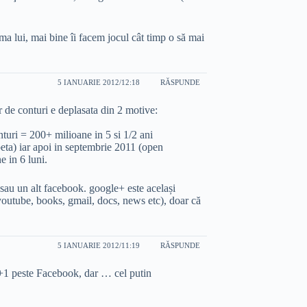
a lui, mai bine îi facem jocul cât timp o să mai
5 IANUARIE 2012/12:18
RĂSPUNDE
r de conturi e deplasata din 2 motive:
nturi = 200+ milioane in 5 si 1/2 ani
beta) iar apoi in septembrie 2011 (open
e in 6 luni.
r sau un alt facebook. google+ este același
outube, books, gmail, docs, news etc), doar că
5 IANUARIE 2012/11:19
RĂSPUNDE
+1 peste Facebook, dar … cel putin