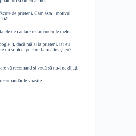
pdate-uri scriu eu acolo.
făcute de prieteni. Cam ăsta-i motivul
i tăi.
ltatele de căutare recomandările mele.
gle+), dacă mă ai la prieteni, iar eu
re un subiect pe care l-am atins şi eu?
re vă recomand şi vouă să nu-l neglijaţi.
e recomandările voastre.