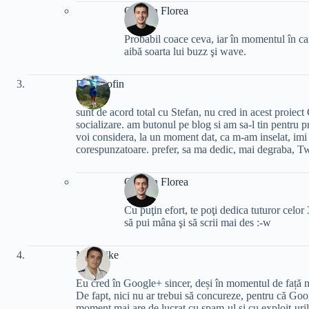
Cristian Florea
Probabil coace ceva, iar în momentul în car
aibă soarta lui buzz şi wave.
Dan Trofin
sunt de acord total cu Stefan, nu cred in acest proiect
socializare. am butonul pe blog si am sa-l tin pentru 
voi considera, la un moment dat, ca m-am inselat, imi 
corespunzatoare. prefer, sa ma dedic, mai degraba, Twi
Cristian Florea
Cu puţin efort, te poţi dedica tuturor celor 
să pui mâna şi să scrii mai des :-w
MadMike
Eu cred în Google+ sincer, deși în momentul de față 
De fapt, nici nu ar trebui să concureze, pentru că Goo
moment mai are de lucrat cu spam-ul și cu exploit-uril