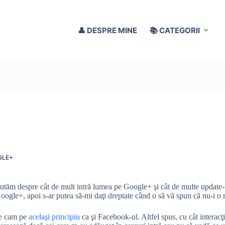
👤 DESPRE MINE
📚 CATEGORII
GLE+
cutăm despre cât de mult intră lumea pe Google+ şi cât de multe update-u
ogle+, apoi s-ar putea să-mi daţi dreptate când o să vă spun că nu-i o re
ge cam pe
acelaşi principiu
ca şi Facebook-ul. Altfel spus, cu cât interac