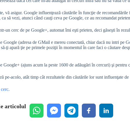
nteresează dacă cei care m-au adăugat în cercuri intră sau nu să vadă ce u
te, vă asigur. Google influenţează căutările în funcţie de recomandările 
 ca să vezi, atunci când cauţi ceva pe Google, ce au recomandat prieteni
tr-un cerc de pe Google+, automat îmi eşti prieten, deci găseşti în rezu
de Google (adresa de GMail e mereu conectată, chiar dacă nu intri pe Goo
ă-ţi apară ţie pe primele poziţii în momentul în care faci o căutare desp
e Google+ (ajuns acum la peste 1600 de adăugări în cercuri) şi pentru ca
ă pe-acolo, atât timp cât rezultatele din căutările lor sunt influenţate d
 cerc
.
e articolul