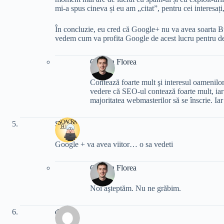
mi-a spus cineva și eu am „citat”, pentru cei interesați, a
În concluzie, eu cred că Google+ nu va avea soarta B
vedem cum va profita Google de acest lucru pentru de
Cristian Florea
Contează foarte mult şi interesul oamenilor
vedere că SEO-ul contează foarte mult, iar
majoritatea webmasterilor să se înscrie. Iar 
Soacra
Google + va avea viitor… o sa vedeti
Cristian Florea
Noi aşteptăm. Nu ne grăbim.
dani