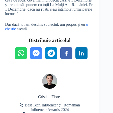
ceva de spus, ceva mai mult decât „Azi e 1 Decembrie
şi trebuie să spunem cu toţii La Mulţi Ani României. Pe
1 Decembrie, dacă nu ştiaţi, s-au întâmplat următoarele
lucruri:”.
Dar dacă tot am deschis subiectul, am propus şi eu
o
chestie
aseară.
Distribuie articolul
Cristian Florea
🥇 Best Tech Influencer @ Romanian
Influencer Awards 2024