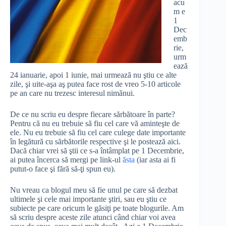
acu
m e
1
Dec
emb
rie,
urm
ează
24 ianuarie, apoi 1 iunie, mai urmează nu ştiu ce alte
zile, şi uite-aşa aş putea face rost de vreo 5-10 articole
pe an care nu trezesc interesul nimănui.
De ce nu scriu eu despre fiecare sărbătoare în parte?
Pentru că nu eu trebuie să fiu cel care vă aminteşte de
ele. Nu eu trebuie să fiu cel care culege date importante
în legătură cu sărbătorile respective şi le postează aici.
Dacă chiar vrei să ştii ce s-a întâmplat pe 1 Decembrie,
ai putea încerca să mergi pe link-ul
ăsta
(iar asta ai fi
putut-o face şi fără să-ţi spun eu).
Nu vreau ca blogul meu să fie unul pe care să dezbat
ultimele şi cele mai importante ştiri, sau eu ştiu ce
subiecte pe care oricum le găsiţi pe toate blogurile. Am
să scriu despre aceste zile atunci când chiar voi avea