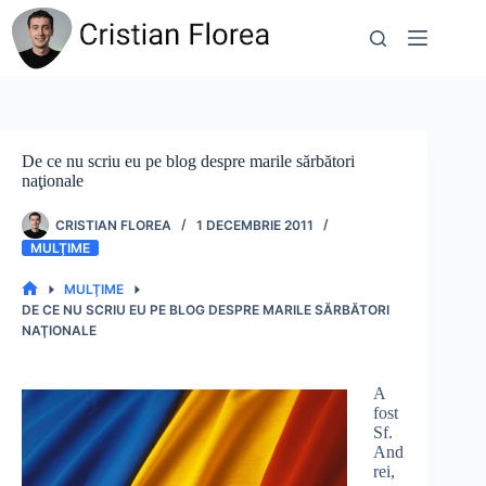
Sari
la
conținut
De ce nu scriu eu pe blog despre marile sărbători
naţionale
CRISTIAN FLOREA
1 DECEMBRIE 2011
MULŢIME
MULŢIME
PRIMA
DE CE NU SCRIU EU PE BLOG DESPRE MARILE SĂRBĂTORI
PAGINĂ
NAŢIONALE
A
fost
Sf.
And
rei,