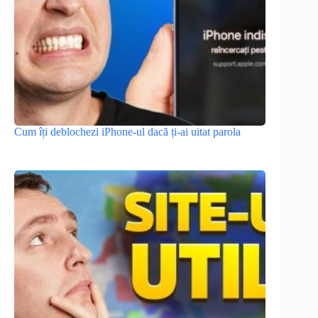
Cum îți deblochezi iPhone-ul dacă ți-ai uitat parola