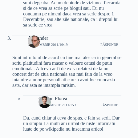
sunt degeaba. Acum depinde de viziunea fiecaruia
si de ce vrea sa scrie pe blogul sau. Eu nu
condamn pe nimeni daca vrea sa scrie despre 1
Decembrie, sau alte zile nationale, ca-i dreptul lui
sa scrie ce vrea.
Alexander
2 DECEMBRIE 2011/10:19
RĂSPUNDE
Sunt intru totul de acord cu tine mai ales ca in general se
scriu platitudini fara macar o valoare catusi de putin
emotionala. Altceva ar fi de ex sa relatezi de la un
concert dat de ziua nationala sau mai fain de la vreo
intalnire a unor personalitati care a avut loc cu ocazia
asta, dar asta se intampla rarisim.
Cristian Florea
2 DECEMBRIE 2011/15:10
RĂSPUNDE
Da, cand chiar ai ceva de spus, e fain sa scrii. Dar
un simplu La multi ani urmat de niste informatii
luate de pe wikipedia nu inseamna articol