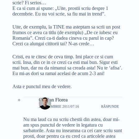
scrie? Fi serios…
E ca si cum ai spune: „Uite, prostii scriu despre 1
decembrie. Eu nu voi scrie, sa fiu mai in trend”.
Uite, de exemplu, la TINE ma asteptam sa scrii un post
frumos ce avea ca titlu (de exemplu) „De ce iubesc eu
Romania”. Crezi ca-ti dadea cineva cu parul in cap?
Crezi ca alungai cititorii tai? N-as crede…
Cristi, eu te citesc de ceva timp. Imi place ce si cum
scrii. Insa, din ce in ce crezi ca esti mai bun. Sigur esti
mai bun, dar nu da nimanui sa creada asta! Nu te ‘afisa’.
Eu mi-as dori sa ramai acelasi de acum 2-3 ani!
Asta e punctul meu de vedere.
Cristian Florea
2 DECEMBRIE 2011/07:16
RĂSPUNDE
Nu ma laud ca nu scriu chestii din astea, doar mi-
am spus punctul de vedere in legatura cu
sarbatorile. Asta nu inseamna ca cei care scriu sunt
prosti, doar pentru ca eu cred ca articolele astea