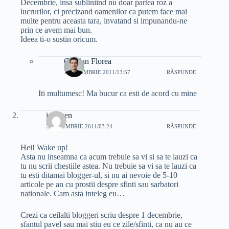
Decembrie, insa subliniind nu doar partea roz a
lucrurilor, ci precizand oamenilor ca putem face mai
multe pentru aceasta tara, invatand si impunandu-ne
prin ce avem mai bun.
Ideea ti-o sustin oricum.
Cristian Florea
1 DECEMBRIE 2011/13:57
RĂSPUNDE
Iti multumesc! Ma bucur ca esti de acord cu mine
isshmen
2 DECEMBRIE 2011/03:24
RĂSPUNDE
Hei! Wake up!
Asta nu inseamna ca acum trebuie sa vi si sa te lauzi ca
tu nu scrii chestiile astea. Nu trebuie sa vi sa te lauzi ca
tu esti ditamai blogger-ul, si nu ai nevoie de 5-10
articole pe an cu prostii despre sfinti sau sarbatori
nationale. Cam asta inteleg eu…
Crezi ca ceilalti bloggeri scriu despre 1 decembrie,
sfantul pavel sau mai stiu eu ce zile/sfinti, ca nu au ce