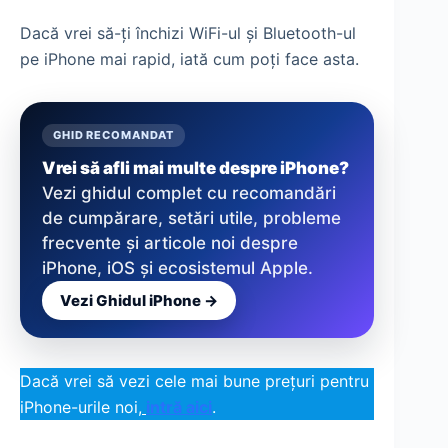
Dacă vrei să-ți închizi WiFi-ul și Bluetooth-ul
pe iPhone mai rapid, iată cum poți face asta.
GHID RECOMANDAT
Vrei să afli mai multe despre iPhone?
Vezi ghidul complet cu recomandări
de cumpărare, setări utile, probleme
frecvente și articole noi despre
iPhone, iOS și ecosistemul Apple.
Vezi Ghidul iPhone →
Dacă vrei să vezi cele mai bune prețuri pentru
iPhone-urile noi,
intră aici
.