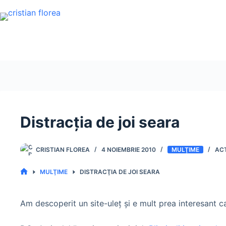
Sari
la
conținut
Distracţia de joi seara
CRISTIAN FLOREA
4 NOIEMBRIE 2010
MULŢIME
MULŢIME
DISTRACŢIA DE JOI SEARA
PRIMA
PAGINĂ
Am descoperit un site-uleţ şi e mult prea interesant ca 