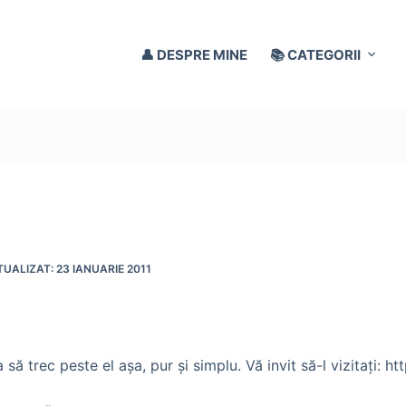
👤 DESPRE MINE
📚 CATEGORII
23 IANUARIE 2011
să trec peste el aşa, pur şi simplu. Vă invit să-l vizitaţi: h