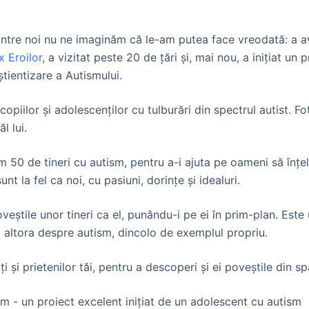
dintre noi nu ne imaginăm că le-am putea face vreodată: a av
 Eroilor
, a vizitat peste 20 de țări și, mai nou, a inițiat un
tientizare a Autismului.
piilor și adolescenților cu tulburări din spectrul autist. Fot
l lui.
m 50 de tineri cu autism, pentru a-i ajuta pe oameni să înțe
nt la fel ca noi, cu pasiuni, dorințe și idealuri.
eștile unor tineri ca el, punându-i pe ei în prim-plan. Est
 și altora despre autism, dincolo de exemplul propriu.
ți și prietenilor tăi, pentru a descoperi și ei poveștile din sp