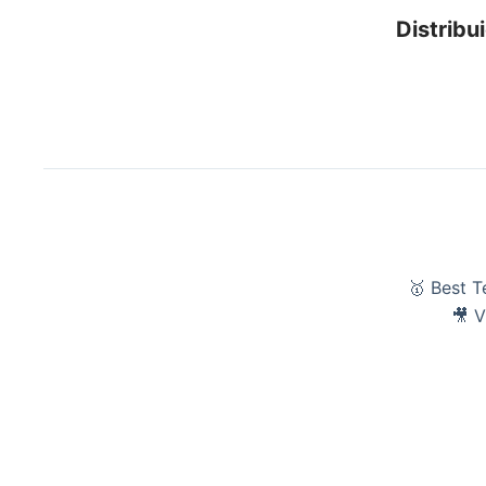
Distribui
🥇 Best 
🎥 V