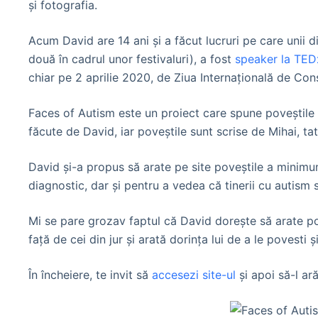
și fotografia.
Acum David are 14 ani și a făcut lucruri pe care unii 
două în cadrul unor festivaluri), a fost
speaker la TEDx
chiar pe 2 aprilie 2020, de Ziua Internațională de Conș
Faces of Autism este un proiect care spune poveștile co
făcute de David, iar poveștile sunt scrise de Mihai, tată
David și-a propus să arate pe site poveștile a minimu
diagnostic, dar și pentru a vedea că tinerii cu autism su
Mi se pare grozav faptul că David dorește să arate pov
față de cei din jur și arată dorința lui de a le povesti
În încheiere, te invit să
accesezi site-ul
și apoi să-l ară