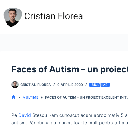
Sari
la
conținut
Faces of Autism – un proiec
CRISTIAN FLOREA
9 APRILIE 2020
MULŢIME
MULŢIME
FACES OF AUTISM – UN PROIECT EXCELENT INI
PRIMA
PAGINĂ
Pe
David
Stescu l-am cunoscut acum aproximativ 5 ani 
autism. Părinții lui au muncit foarte mult pentru a-l aj