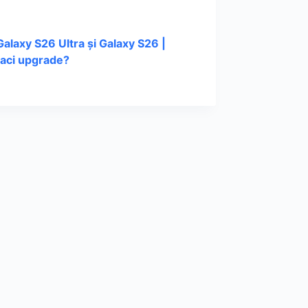
laxy S26 Ultra și Galaxy S26 |
faci upgrade?