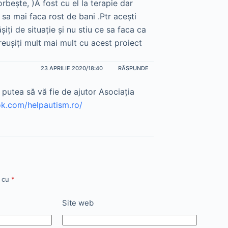
bește, )A fost cu el la terapie dar
sa mai faca rost de bani .Ptr acești
iți de situație și nu stiu ce sa faca ca
reușiți mult mai mult cu acest proiect
23 APRILIE 2020/18:40
RĂSPUNDE
putea să vă fie de ajutor Asociația
k.com/helpautism.ro/
e cu
*
Site web