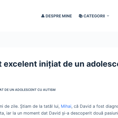
👤 DESPRE MINE
📚 CATEGORII
t excelent inițiat de un adoles
ȚIAT DE UN ADOLESCENT CU AUTISM
de zile. Știam de la tatăl lui,
Mihai
, că David a fost diagno
uta, iar la un moment dat David și-a descoperit două pasiuni: 