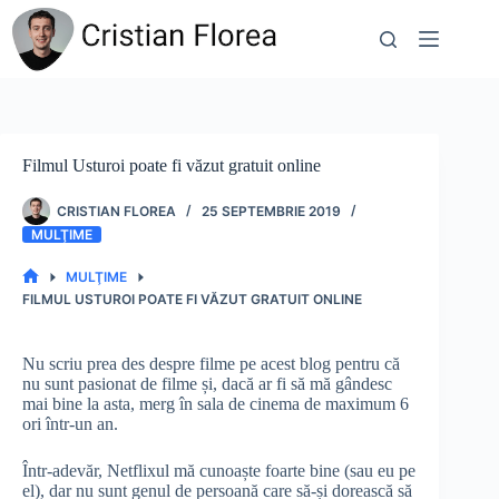
Sari
la
conținut
Filmul Usturoi poate fi văzut gratuit online
CRISTIAN FLOREA
25 SEPTEMBRIE 2019
MULŢIME
MULŢIME
PRIMA
FILMUL USTUROI POATE FI VĂZUT GRATUIT ONLINE
PAGINĂ
Nu scriu prea des despre filme pe acest blog pentru că
nu sunt pasionat de filme și, dacă ar fi să mă gândesc
mai bine la asta, merg în sala de cinema de maximum 6
ori într-un an.
Într-adevăr, Netflixul mă cunoaște foarte bine (sau eu pe
el), dar nu sunt genul de persoană care să-și dorească să