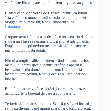
vadă toate filmele care apar în cinematografe sau pe net.
E altfel când vine vorba de
Usturoi
, pentru că filmul
ăsta e făcut cu munca, banii și sudoarea unui prieten
blogger. Pe numele lui, Radu, cunoscut și ca
Groparu.ro
.
Groparu avut nebunia asta de a face un scenariu de film
și de a nu-l lăsa să rămână aruncat și uitat într-un sertar.
După multe nopți nedormite, a reușit să-l transforme
într-un film în toată regula.
Filmul a umplut sălile de cinema când s-a lansat, a fost
mereu un interes special pentru el când a apărut la
Festivalurile din domeniu, iar acum, la 7 ani de la
începutul proiectului, Radu a decis să-l lase liber pe
internet.
E un film care te va face să râzi și care a ieșit grozav,
gândindu-te la bugetul de care a avut parte…
Te invit să-l urmărești mai jos. Sau să-ți salvezi link-ul și
să-l vezi diseară, când ajungi acasă. Iar dacă ți-a plăcut,