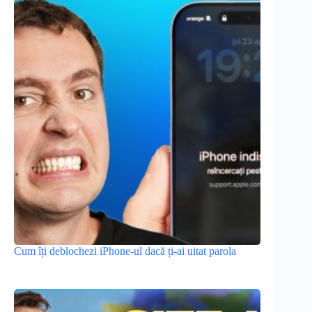
Cum îți deblochezi iPhone-ul dacă ți-ai uitat parola