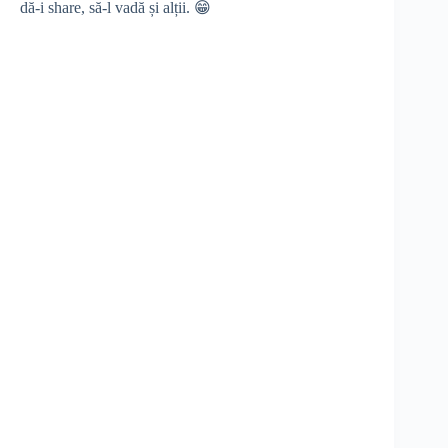
dă-i share, să-l vadă și alții. 😁