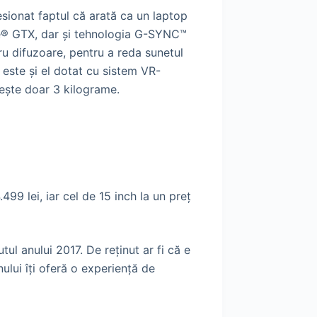
esionat faptul că arată ca un laptop
ce® GTX, dar și tehnologia G-SYNC™
tru difuzoare, pentru a reda sunetul
, este și el dotat cu sistem VR-
rește doar 3 kilograme.
99 lei, iar cel de 15 inch la un preţ
ul anului 2017. De reținut ar fi că e
lui îți oferă o experiență de