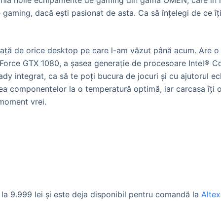
nia noile echipamente de gaming din gama OMEN, care în 
e gaming, dacă ești pasionat de asta. Ca să înțelegi de ce îț
l față de orice desktop pe care l-am văzut până acum. Are 
orce GTX 1080, a șasea generație de procesoare Intel® Core
dy integrat, ca să te poți bucura de jocuri și cu ajutorul ec
rea componentelor la o temperatură optimă, iar carcasa îți o
 moment vrei.
a 9.999 lei şi este deja disponibil pentru comandă la
Altex