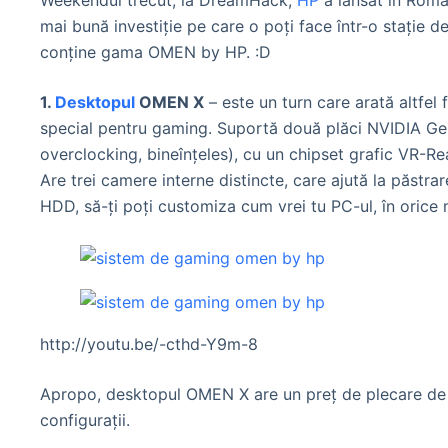
Weekendul trecut, la DreamHack,
HP
a lansat în Româ
mai bună investiție pe care o poți face într-o stație d
conține gama OMEN by HP. :D
1.
Desktopul
OMEN X
– este un turn care arată altfe
special pentru gaming. Suportă două plăci NVIDIA GeF
overclocking, bineînțeles), cu un chipset grafic VR-Rea
Are trei camere interne distincte, care ajută la păstra
HDD, să-ți poți customiza cum vrei tu PC-ul, în orice
http://youtu.be/-cthd-Y9m-8
Apropo, desktopul OMEN X are un preţ de plecare de l
configuraţii.