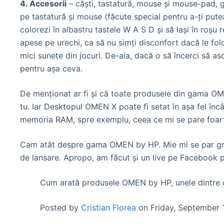
4. Accesorii
– căști, tastatură, mouse și mouse-pad, g
pe tastatură și mouse (făcute special pentru a-ți putea
colorezi în albastru tastele W A S D și să lași în roșu r
apese pe urechi, ca să nu simți disconfort dacă le folos
mici sunete din jocuri. De-aia, dacă o să încerci să as
pentru așa ceva.
De menționat ar fi și că toate produsele din gama OMEN
tu. Iar Desktopul OMEN X poate fi setat în așa fel în
memoria RAM, spre exemplu, ceea ce mi se pare foart
Cam atât despre gama OMEN by HP. Mie mi se par groza
de lansare. Apropo, am făcut și un live pe Facebook pe
Cum arată produsele OMEN by HP, unele dintre
Posted by
Cristian Florea
on Friday, September 