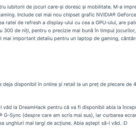
u iubitorii de jocuri care-și doresc și mobilitate. M-a impr
 gaming. Include cel mai nou chipset grafic NVIDIA® GeFor
ea ratei de refresh a display-ului cu cea a GPU-ului, are pa
u 300 de niți, pentru o precizie mai bună în timpul jocurilor
 cel mai important detaliu pentru un laptop de gaming, cântă
ja disponibil în online şi retail la un preţ de plecare de 4.4
l văd la DreamHack pentru că va fi disponibil abia la început
 G-Sync (despre care am scris mai sus), iar curbarea ecranu
a unghiuri mai largi de acțiune. Abia aștept să-l văd. :D