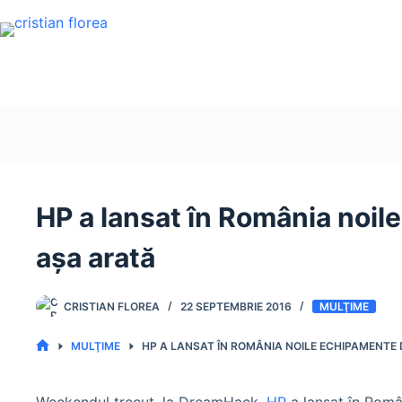
Sari
la
conținut
HP a lansat în România no
așa arată
CRISTIAN FLOREA
22 SEPTEMBRIE 2016
MULŢIME
MULŢIME
HP A LANSAT ÎN ROMÂNIA NOILE ECHIPAMENTE
PRIMA
PAGINĂ