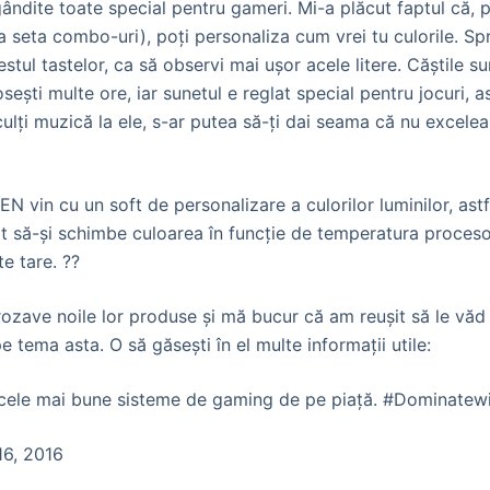
ândite toate special pentru gameri. Mi-a plăcut faptul că,
 seta combo-uri), poți personaliza cum vrei tu culorile. Spr
estul tastelor, ca să observi mai ușor acele litere. Căștile su
ești multe ore, iar sunetul e reglat special pentru jocuri, as
culți muzică la ele, s-ar putea să-ți dai seama că nu excele
 vin cu un soft de personalizare a culorilor luminilor, astfe
cât să-și schimbe culoarea în funcție de temperatura proces
e tare. ??
ve noile lor produse și mă bucur că am reușit să le văd și
 tema asta. O să găsești în el multe informații utile:
 cele mai bune sisteme de gaming de pe piață. #Dominate
16, 2016