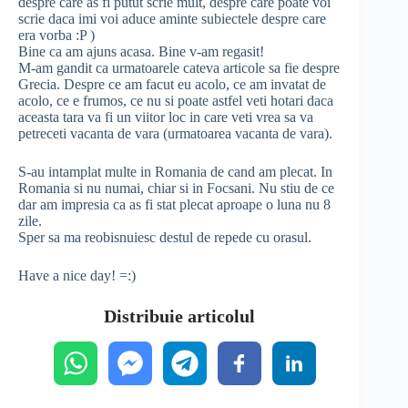
despre care as fi putut scrie mult, despre care poate voi
scrie daca imi voi aduce aminte subiectele despre care
era vorba :P )
Bine ca am ajuns acasa. Bine v-am regasit!
M-am gandit ca urmatoarele cateva articole sa fie despre
Grecia. Despre ce am facut eu acolo, ce am invatat de
acolo, ce e frumos, ce nu si poate astfel veti hotari daca
aceasta tara va fi un viitor loc in care veti vrea sa va
petreceti vacanta de vara (urmatoarea vacanta de vara).
S-au intamplat multe in Romania de cand am plecat. In
Romania si nu numai, chiar si in Focsani. Nu stiu de ce
dar am impresia ca as fi stat plecat aproape o luna nu 8
zile.
Sper sa ma reobisnuiesc destul de repede cu orasul.
Have a nice day! =:)
Distribuie articolul