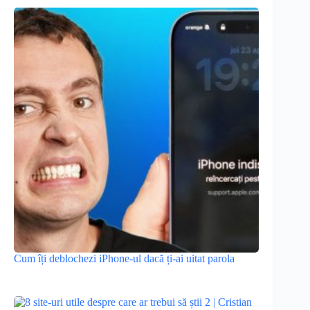
Cum îți deblochezi iPhone-ul dacă ți-ai uitat parola