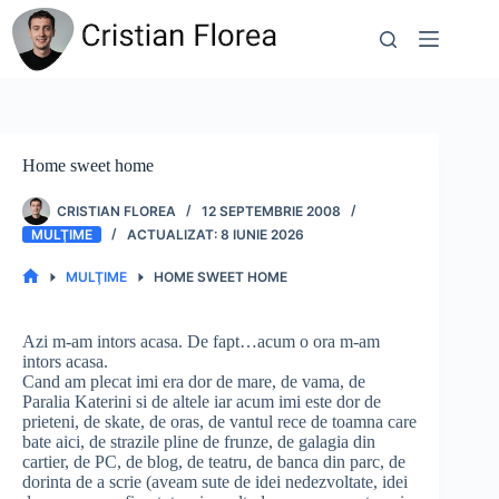
Sari
la
conținut
Home sweet home
CRISTIAN FLOREA
12 SEPTEMBRIE 2008
MULŢIME
8 IUNIE 2026
MULŢIME
HOME SWEET HOME
PRIMA
PAGINĂ
Azi m-am intors acasa. De fapt…acum o ora m-am
intors acasa.
Cand am plecat imi era dor de mare, de vama, de
Paralia Katerini si de altele iar acum imi este dor de
prieteni, de skate, de oras, de vantul rece de toamna care
bate aici, de strazile pline de frunze, de galagia din
cartier, de PC, de blog, de teatru, de banca din parc, de
dorinta de a scrie (aveam sute de idei nedezvoltate, idei