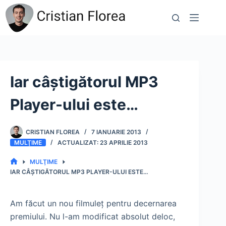
Sari
la
conținut
Iar câştigătorul MP3
Player-ului este…
CRISTIAN FLOREA
7 IANUARIE 2013
MULŢIME
23 APRILIE 2013
MULŢIME
PRIMA
IAR CÂŞTIGĂTORUL MP3 PLAYER-ULUI ESTE…
PAGINĂ
Am făcut un nou filmuleţ pentru decernarea
premiului. Nu l-am modificat absolut deloc,