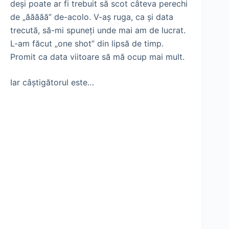
deşi poate ar fi trebuit să scot câteva perechi
de „ăăăăă” de-acolo. V-aş ruga, ca şi data
trecută, să-mi spuneţi unde mai am de lucrat.
L-am făcut „one shot” din lipsă de timp.
Promit ca data viitoare să mă ocup mai mult.
Iar câştigătorul este…