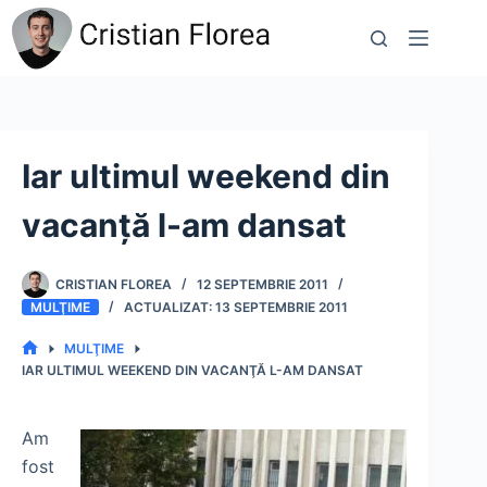
Sari
la
conținut
Iar ultimul weekend din
vacanţă l-am dansat
CRISTIAN FLOREA
12 SEPTEMBRIE 2011
MULŢIME
13 SEPTEMBRIE 2011
MULŢIME
PRIMA
IAR ULTIMUL WEEKEND DIN VACANŢĂ L-AM DANSAT
PAGINĂ
Am
fost