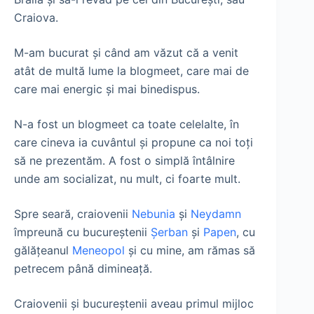
Craiova.
M-am bucurat şi când am văzut că a venit
atât de multă lume la blogmeet, care mai de
care mai energic şi mai binedispus.
N-a fost un blogmeet ca toate celelalte, în
care cineva ia cuvântul şi propune ca noi toţi
să ne prezentăm. A fost o simplă întâlnire
unde am socializat, nu mult, ci foarte mult.
Spre seară, craiovenii
Nebunia
şi
Neydamn
împreună cu bucureştenii
Şerban
şi
Papen
, cu
gălăţeanul
Meneopol
şi cu mine, am rămas să
petrecem până dimineaţă.
Craiovenii şi bucureştenii aveau primul mijloc