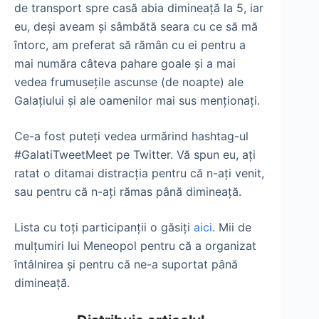
de transport spre casă abia dimineaţă la 5, iar
eu, deşi aveam şi sâmbătă seara cu ce să mă
întorc, am preferat să rămân cu ei pentru a
mai număra câteva pahare goale şi a mai
vedea frumuseţile ascunse (de noapte) ale
Galaţiului şi ale oamenilor mai sus menţionaţi.
Ce-a fost puteţi vedea urmărind hashtag-ul
#GalatiTweetMeet pe Twitter. Vă spun eu, aţi
ratat o ditamai distracţia pentru că n-aţi venit,
sau pentru că n-aţi rămas până dimineaţă.
Lista cu toţi participanţii o găsiţi
aici
. Mii de
mulţumiri lui Meneopol pentru că a organizat
întâlnirea şi pentru că ne-a suportat până
dimineaţă.