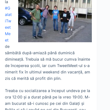
la
#G
alat
iTw
eet
Me
et
de
sămbâtă după-amiază până duminică
dimineaţă. Trebuia să mă bucur cumva înainte
de începerea şcolii, iar cum TweetMeet-ul s-a
nimerit fix în ultimul weekend din vacanţă, am
zis că merită să profit din plin.
Treaba cu socializarea a început undeva pe la
ora 12:00 şi a durat până pe la vreo 19:00. M-
am bucurat să-i cunosc pe cei din Galaţi şi
Brăila şi să-i revăd pe cei din Bucureşti, sau